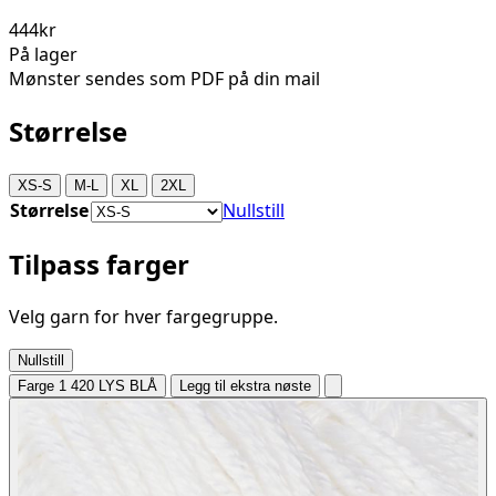
444kr
På lager
Mønster sendes som PDF på din mail
Størrelse
XS-S
M-L
XL
2XL
Størrelse
Nullstill
Tilpass farger
Velg garn for hver fargegruppe.
Nullstill
Farge 1
420 LYS BLÅ
Legg til ekstra nøste