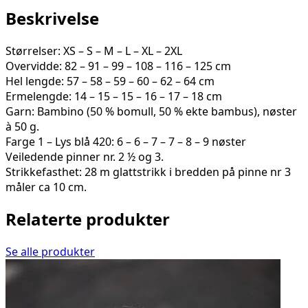
9B
Beskrivelse
antall
Størrelser: XS – S – M – L – XL – 2XL
Overvidde: 82 – 91 – 99 – 108 – 116 – 125 cm
Hel lengde: 57 – 58 – 59 – 60 – 62 – 64 cm
Ermelengde: 14 – 15 – 15 – 16 – 17 – 18 cm
Garn: Bambino (50 % bomull, 50 % ekte bambus), nøster
à 50 g.
Farge 1 – Lys blå 420: 6 – 6 – 7 – 7 – 8 – 9 nøster
Veiledende pinner nr. 2 ½ og 3.
Strikkefasthet: 28 m glattstrikk i bredden på pinne nr 3
måler ca 10 cm.
Relaterte produkter
Se alle produkter