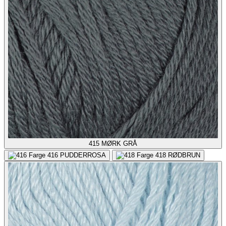
415
MØRK GRÅ
416
PUDDERROSA
418
RØDBRUN