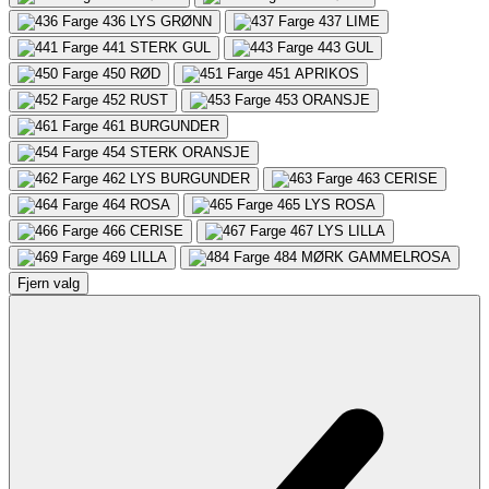
436
LYS GRØNN
437
LIME
441
STERK GUL
443
GUL
450
RØD
451
APRIKOS
452
RUST
453
ORANSJE
461
BURGUNDER
454
STERK ORANSJE
462
LYS BURGUNDER
463
CERISE
464
ROSA
465
LYS ROSA
466
CERISE
467
LYS LILLA
469
LILLA
484
MØRK GAMMELROSA
Fjern valg