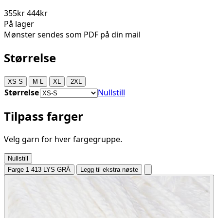
355kr
444kr
På lager
Mønster sendes som PDF på din mail
Størrelse
XS-S
M-L
XL
2XL
Størrelse
Nullstill
Tilpass farger
Velg garn for hver fargegruppe.
Nullstill
Farge 1
413 LYS GRÅ
Legg til ekstra nøste