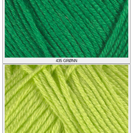
435
GRØNN