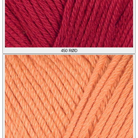
450
RØD