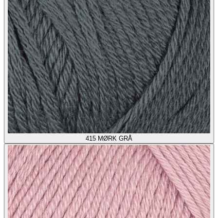
415
MØRK GRÅ