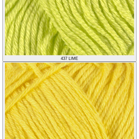
437
LIME