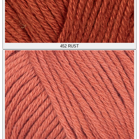
452
RUST