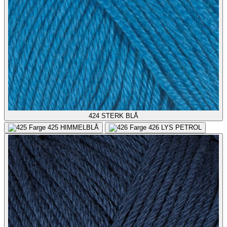
424
STERK BLÅ
425
HIMMELBLÅ
426
LYS PETROL