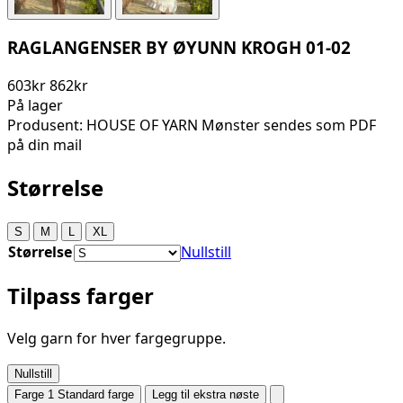
RAGLANGENSER BY ØYUNN KROGH 01-02
603kr
862kr
På lager
Produsent: HOUSE OF YARN Mønster sendes som PDF
på din mail
Størrelse
S
M
L
XL
Størrelse
Nullstill
Tilpass farger
Velg garn for hver fargegruppe.
Nullstill
Farge 1
Standard farge
Legg til ekstra nøste