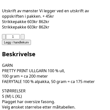
Utskrift av mønster
Vi legger ved en utskrift av
oppskriften i pakken.
+ 45kr
Strikkepakke
603kr
862kr
Strikkepakke
603kr
862kr
RAGLANGENSER
BY
Legg i handlekurv
ØYUNN
KROGH
Beskrivelse
01-
02
GARN
antall
PRETTY PRINT ULLGARN 100 % ull,
100 gram = ca 200 meter
FAERYTALE 100 % alpakka, 50 gram = ca 175 meter
STØRRELSER
S (M) L (XL)
Plagget har oversize fasong.
Velg ønsket størrelse etter måltabellen.