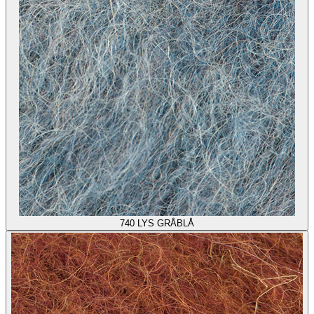
740
LYS GRÅBLÅ