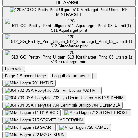
LILLAFARGET
510
MINTFARGET
511
Aquafarget print
512
Sitronfarget print
513
Korallfarget print
Fjern valg
Farge 2
Standard farge
Legg til ekstra nøste
701
NATUR
702
HVIT
703
LYS DENIM
704
DENIMBLÅ
711
DYP RØD
712
STØVET ROSE
715
STØVET JADEGRØNN
719
SVART
720
KAMEL
722
MØRK BRUN