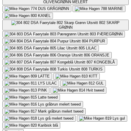
OLIVENGRØNN MELERT
774
DUS GRÅGRØNN
788
MARINE
800
KANEL
802
SKARP
GRØNN
803
PÆREGRØNN
804
PURPUR
805
LILAC
806
ORANSJE
807
KONGEBLÅ
808
TURKIS
809
LATTE
810
KITT
811
LYS LILAC
812
GUL
813
PINK
814
Hvit tweed
815
Latte tweed
816
Lys gråbrun melert tweed
817
Mørk gråbrun melert tweed
818
Lys grå melert tweed
819
Lys gul
820
Karibisk blå