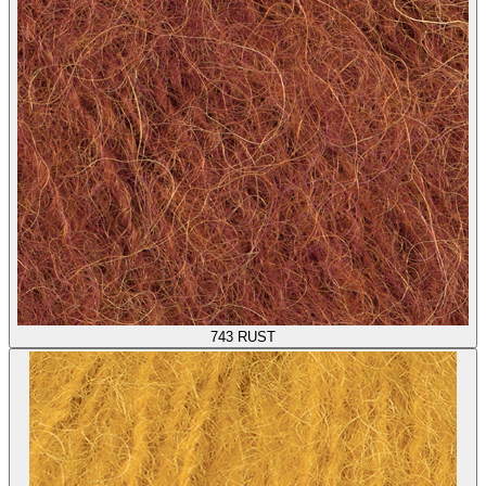
743
RUST