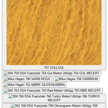
747
GULLGUL
754
GUL MELERT
790
VARM ROSA
758
GRÅBRUN
761
MØRK OLIVENGRØNN
763
RØD MELERT
766
TURKIS
MELERT
769