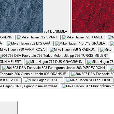
704
DENIMBLÅ
EGRØNN
719
SVART
720
KAMEL
Å
732
LYS GRÅ
740
LYS GRÅBLÅ
790
VARM ROSA
758
GRÅBRUN
766
TURKIS MELERT
ØNN MELERT
774
DUS GRÅGRØNN
78
803
PÆREGRØNN
806
ORANSJE
809
LATTE
810
KITT
811
LYS LILAC
816
Lys gråbrun melert tweed
817
Mørk gråbrun m