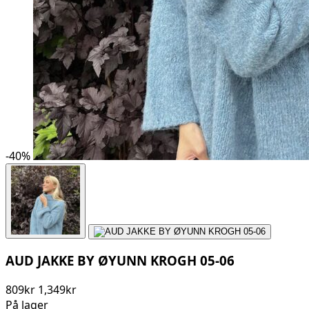
-
40
%
AUD JAKKE BY ØYUNN KROGH 05-06
809kr
1,349kr
På lager