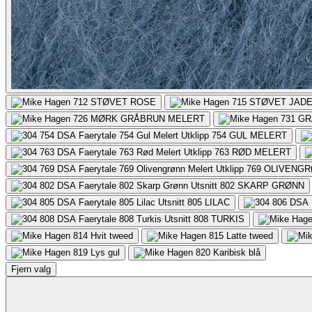
712
STØVET ROSE
715
STØVET JAD
726
MØRK GRÅBRUN MELERT
731
GR
754
GUL MELERT
763
RØD MELERT
769
OLIVENGR
802
SKARP GRØNN
805
LILAC
808
TURKIS
814
Hvit tweed
815
Latte tweed
819
Lys gul
820
Karibisk blå
Fjern valg