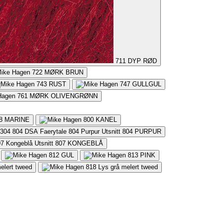
711
DYP RØD
722
MØRK BRUN
743
RUST
747
GULLGUL
761
MØRK OLIVENGRØNN
8
MARINE
800
KANEL
804
PURPUR
807
KONGEBLÅ
812
GUL
813
PINK
elert tweed
818
Lys grå melert tweed