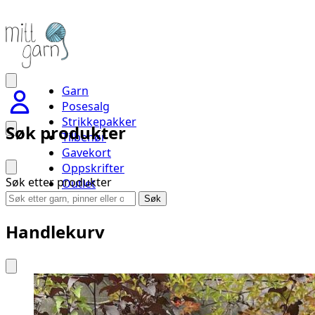
Garn
Posesalg
Strikkepakker
Søk produkter
Tilbehør
Gavekort
Oppskrifter
Søk etter produkter
Outlet
Handlevogn
Søk
Handlekurv