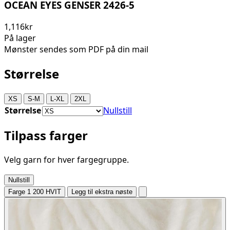
OCEAN EYES GENSER 2426-5
1,116kr
På lager
Mønster sendes som PDF på din mail
Størrelse
XS
S-M
L-XL
2XL
Størrelse
Nullstill
Tilpass farger
Velg garn for hver fargegruppe.
Nullstill
Farge 1
200 HVIT
Legg til ekstra nøste