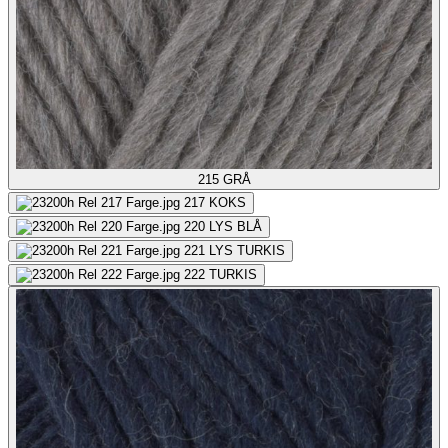
215
GRÅ
217
KOKS
220
LYS BLÅ
221
LYS TURKIS
222
TURKIS