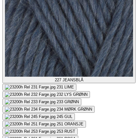
227
JEANSBLÅ
231
LIME
232
LYS GRØNN
233
GRØNN
234
MØRK GRØNN
245
GUL
251
ORANSJE
253
RUST