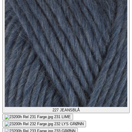
227
JEANSBLÅ
231
LIME
232
LYS GRØNN
233
GRØNN