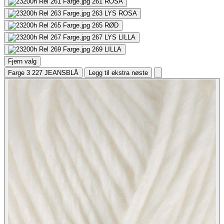
261
ROSA
263
LYS ROSA
265
RØD
267
LYS LILLA
269
LILLA
Fjern valg
Farge 3
227 JEANSBLÅ
Legg til ekstra nøste