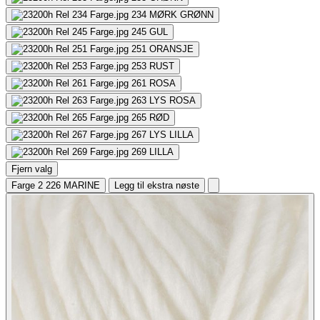
234
MØRK GRØNN
245
GUL
251
ORANSJE
253
RUST
261
ROSA
263
LYS ROSA
265
RØD
267
LYS LILLA
269
LILLA
Fjern valg
Farge 2
226 MARINE
Legg til ekstra nøste