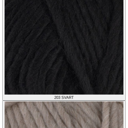
203
SVART