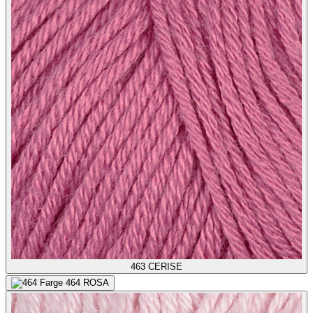
463
CERISE
464
ROSA