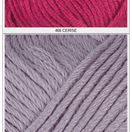
466
CERISE