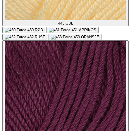
443
GUL
450
RØD
451
APRIKOS
452
RUST
453
ORANSJE