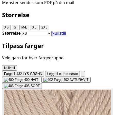
Mønster sendes som PDF på din mail
Størrelse
XS
S
M-L
XL
2XL
Størrelse
Nullstill
Tilpass farger
Velg garn for hver fargegruppe.
Nullstill
Farge 1
432 LYS GRØNN
Legg til ekstra nøste
400
HVIT
402
NATURHVIT
403
SORT