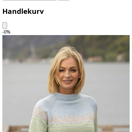
Handlekurv
-
0
%