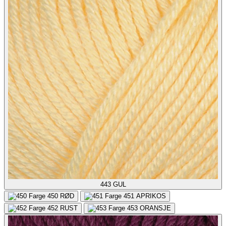
443
GUL
450
RØD
451
APRIKOS
452
RUST
453
ORANSJE