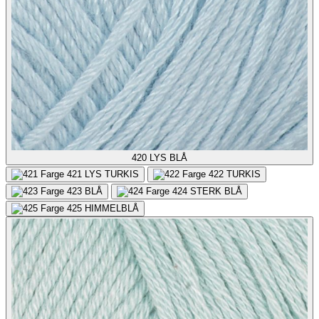
420
LYS BLÅ
421
LYS TURKIS
422
TURKIS
423
BLÅ
424
STERK BLÅ
425
HIMMELBLÅ