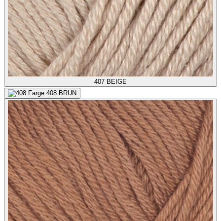
407
BEIGE
408
BRUN