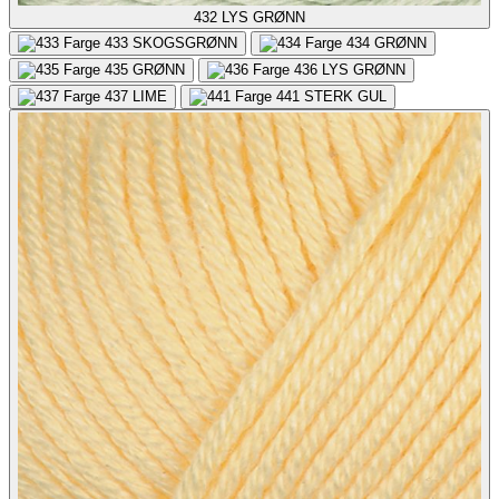
432
LYS GRØNN
433
SKOGSGRØNN
434
GRØNN
435
GRØNN
436
LYS GRØNN
437
LIME
441
STERK GUL