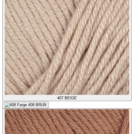
407
BEIGE
408
BRUN