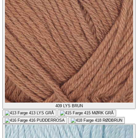
409
LYS BRUN
413
LYS GRÅ
415
MØRK GRÅ
416
PUDDERROSA
418
RØDBRUN