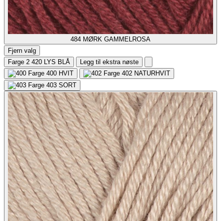
484
MØRK GAMMELROSA
Fjern valg
Farge 2
420 LYS BLÅ
Legg til ekstra nøste
400
HVIT
402
NATURHVIT
403
SORT