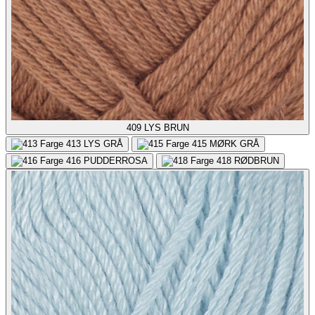
409
LYS BRUN
413
LYS GRÅ
415
MØRK GRÅ
416
PUDDERROSA
418
RØDBRUN