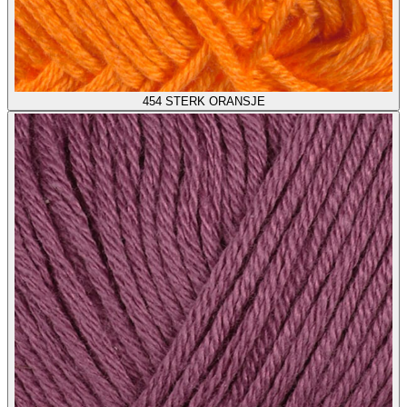
454
STERK ORANSJE