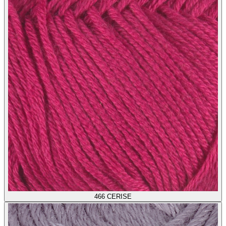
466
CERISE