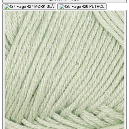
427
MØRK BLÅ
428
PETROL