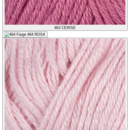
463
CERISE
464
ROSA