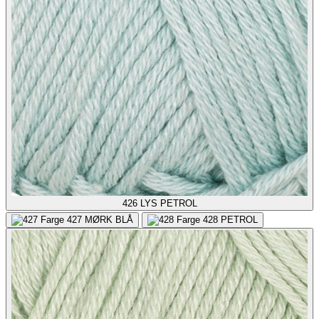
426
LYS PETROL
427
MØRK BLÅ
428
PETROL