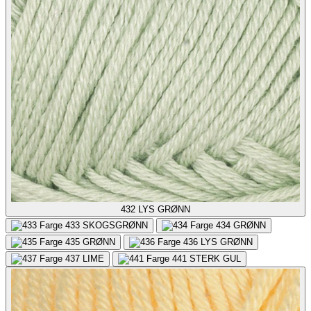
432
LYS GRØNN
433
SKOGSGRØNN
434
GRØNN
435
GRØNN
436
LYS GRØNN
437
LIME
441
STERK GUL