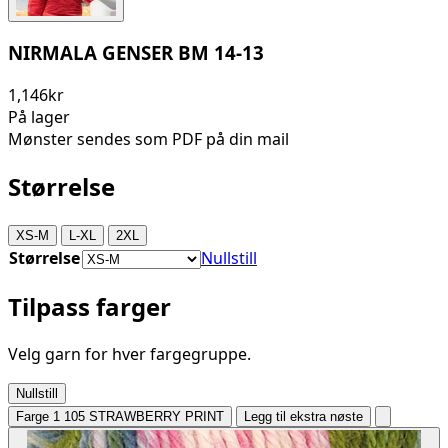
NIRMALA GENSER BM 14-13
1,146kr
På lager
Mønster sendes som PDF på din mail
Størrelse
XS-M
L-XL
2XL
Størrelse
Nullstill
Tilpass farger
Velg garn for hver fargegruppe.
Nullstill
Farge 1
105 STRAWBERRY PRINT
Legg til ekstra nøste