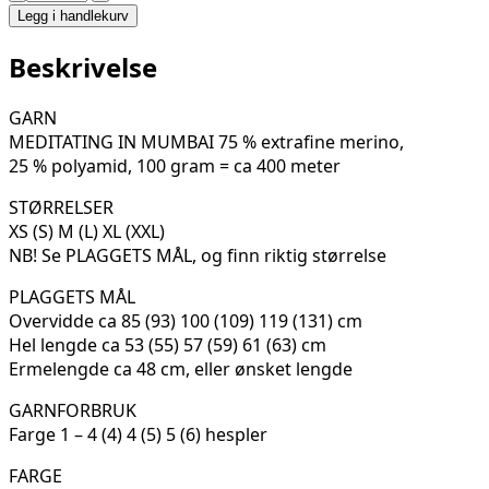
GENSER
Legg i handlekurv
BM
14-
Beskrivelse
13
antall
GARN
MEDITATING IN MUMBAI 75 % extrafine merino,
25 % polyamid, 100 gram = ca 400 meter
STØRRELSER
XS (S) M (L) XL (XXL)
NB! Se PLAGGETS MÅL, og finn riktig størrelse
PLAGGETS MÅL
Overvidde ca 85 (93) 100 (109) 119 (131) cm
Hel lengde ca 53 (55) 57 (59) 61 (63) cm
Ermelengde ca 48 cm, eller ønsket lengde
GARNFORBRUK
Farge 1 – 4 (4) 4 (5) 5 (6) hespler
FARGE