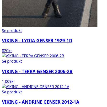
Se produkt
VIKING - LYDIA GENSER 1929-1D
820
kr
Se produkt
VIKING - TERRA GENSER 2006-2B
1 009
kr
Se produkt
VIKING - ANDRINE GENSER 2012-1A