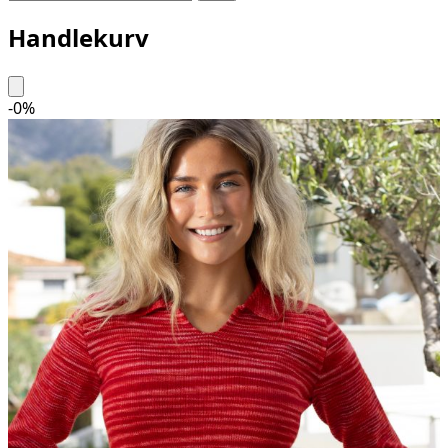
Handlekurv
-
0
%