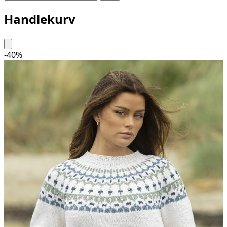
Handlekurv
-
40
%