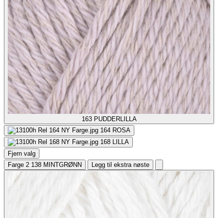
163
PUDDERLILLA
164
ROSA
168
LILLA
Fjern valg
Farge 2
138 MINTGRØNN
Legg til ekstra nøste