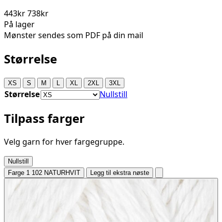
443kr
738kr
På lager
Mønster sendes som PDF på din mail
Størrelse
XS
S
M
L
XL
2XL
3XL
Størrelse
Nullstill
Tilpass farger
Velg garn for hver fargegruppe.
Nullstill
Farge 1
102 NATURHVIT
Legg til ekstra nøste