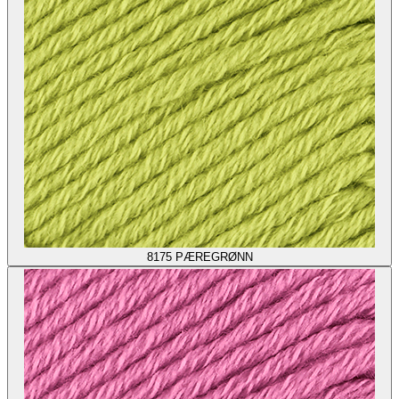
8175
PÆREGRØNN