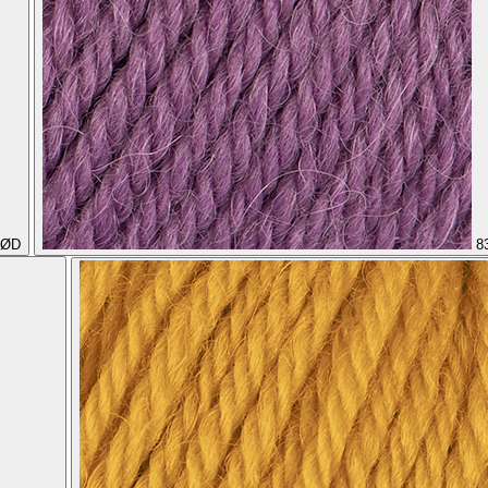
RØD
8