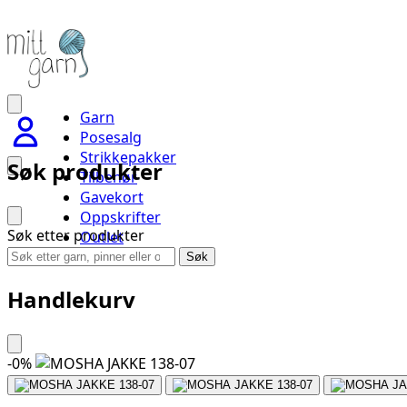
Garn
Posesalg
Strikkepakker
Søk produkter
Tilbehør
Gavekort
Oppskrifter
Søk etter produkter
Outlet
Handlevogn
Søk
Handlekurv
-
0
%