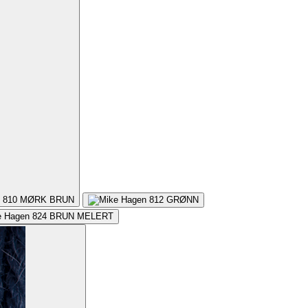
810
MØRK BRUN
812
GRØNN
824
BRUN MELERT