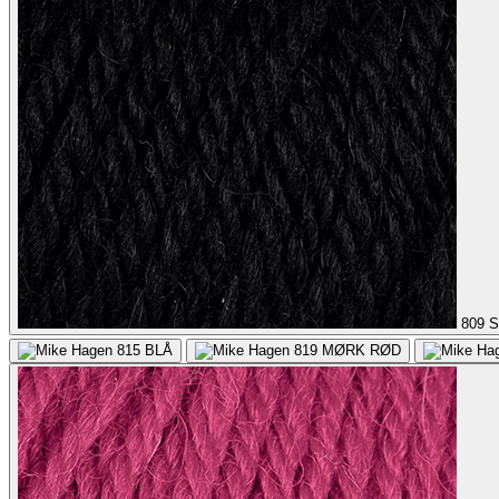
809
S
815
BLÅ
819
MØRK RØD