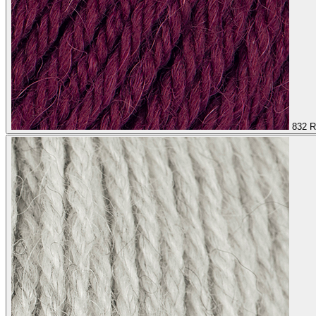
832
R