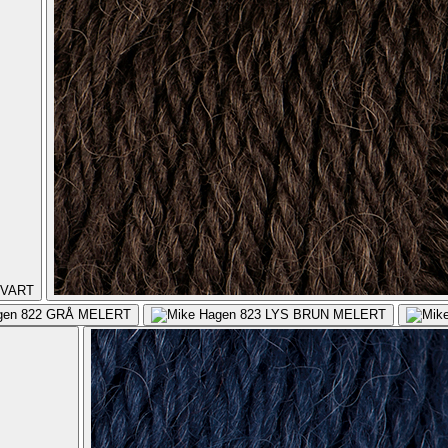
VART
822
GRÅ MELERT
823
LYS BRUN MELERT