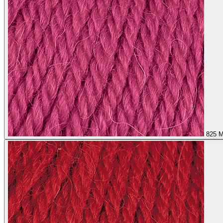
825
M