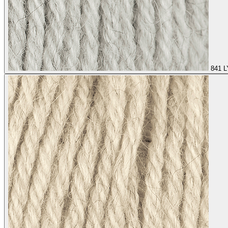
841
L