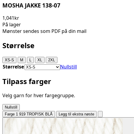
MOSHA JAKKE 138-07
1,041kr
På lager
Mønster sendes som PDF på din mail
Størrelse
XS-S
M
L
XL
2XL
Størrelse
Nullstill
Tilpass farger
Velg garn for hver fargegruppe.
Nullstill
Farge 1
919 TROPISK BLÅ
Legg til ekstra nøste