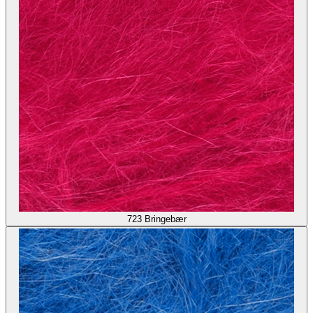
723
Bringebær