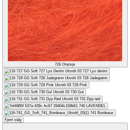
726
Oransje
727
Lys denim
728
Jadegrønn
729
Pink
730
Gul
731
Dyp rød
740
LAVENDEL
741
Bordeaux
Fjern valg