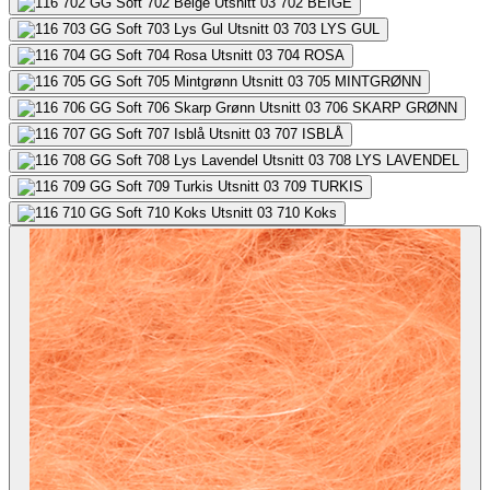
702
BEIGE
703
LYS GUL
704
ROSA
705
MINTGRØNN
706
SKARP GRØNN
707
ISBLÅ
708
LYS LAVENDEL
709
TURKIS
710
Koks