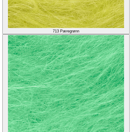
713
Pæregrønn