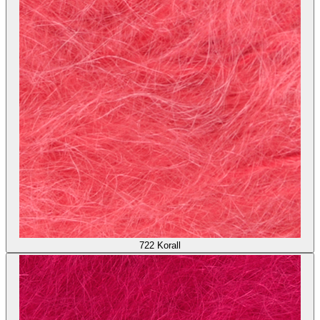
722
Korall