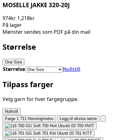
MOSELLE JAKKE 320-20J
974kr
1,218kr
På lager
Mønster sendes som PDF på din mail
Størrelse
One Size
Størrelse
Nullstill
Tilpass farger
Velg garn for hver fargegruppe.
Nullstill
Farge 1
711 Honningmelon
Legg til ekstra nøste
700
HVIT
701
KITT