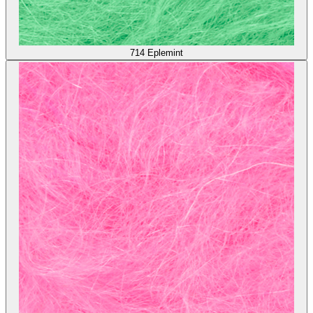
714
Eplemint