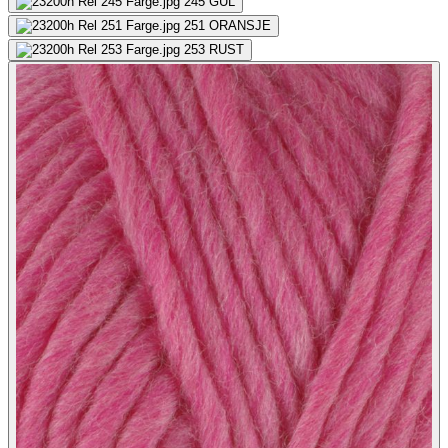
245
GUL
251
ORANSJE
253
RUST