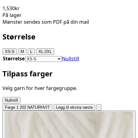
1,530kr
På lager
Mønster sendes som PDF på din mail
Størrelse
XS-S
M
L
XL-2XL
Størrelse
Nullstill
Tilpass farger
Velg garn for hver fargegruppe.
Nullstill
Farge 1
202 NATURHVIT
Legg til ekstra nøste