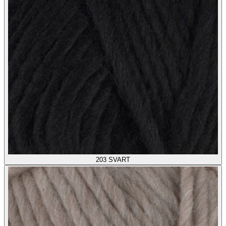
203
SVART