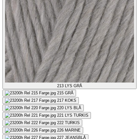
213
LYS GRÅ
215
GRÅ
217
KOKS
220
LYS BLÅ
221
LYS TURKIS
222
TURKIS
226
MARINE
227
JEANSBLÅ