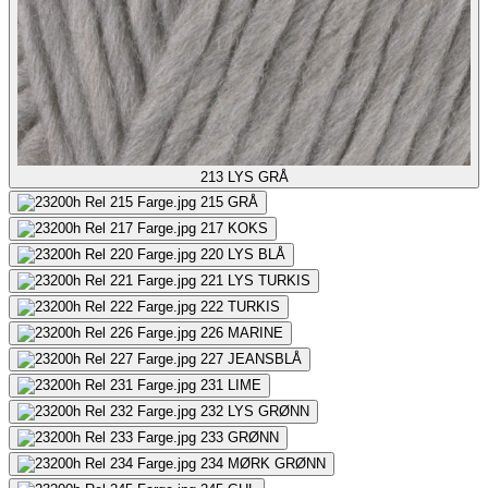
213
LYS GRÅ
215
GRÅ
217
KOKS
220
LYS BLÅ
221
LYS TURKIS
222
TURKIS
226
MARINE
227
JEANSBLÅ
231
LIME
232
LYS GRØNN
233
GRØNN
234
MØRK GRØNN