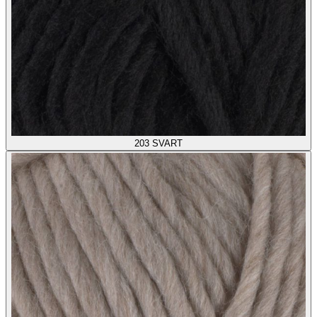
203
SVART