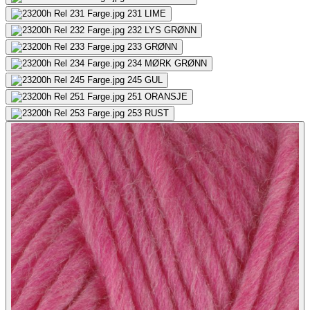
231
LIME
232
LYS GRØNN
233
GRØNN
234
MØRK GRØNN
245
GUL
251
ORANSJE
253
RUST