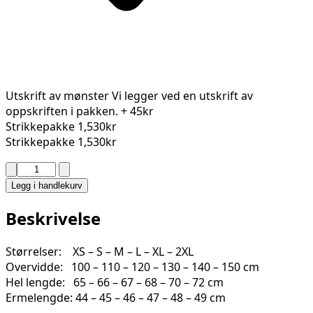
Utskrift av mønster
Vi legger ved en utskrift av
oppskriften i pakken.
+ 45kr
Strikkepakke
1,530kr
Strikkepakke
1,530kr
MEHAMN
GENSER
Legg i handlekurv
BY
SOFIE
Beskrivelse
KARLSTAD
2509-
Størrelser: XS – S – M – L – XL – 2XL
01
Overvidde: 100 – 110 – 120 – 130 – 140 – 150 cm
antall
Hel lengde: 65 – 66 – 67 – 68 – 70 – 72 cm
Ermelengde: 44 – 45 – 46 – 47 – 48 – 49 cm