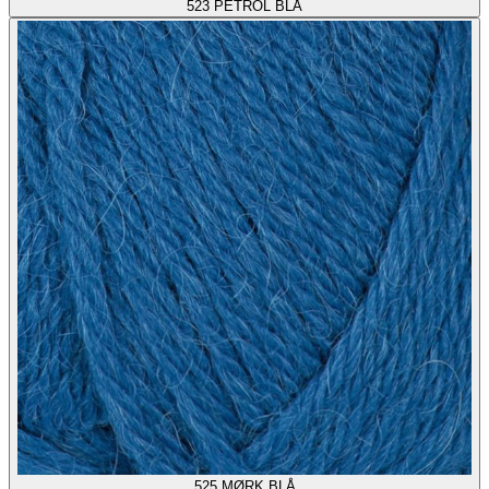
523
PETROL BLÅ
525
MØRK BLÅ