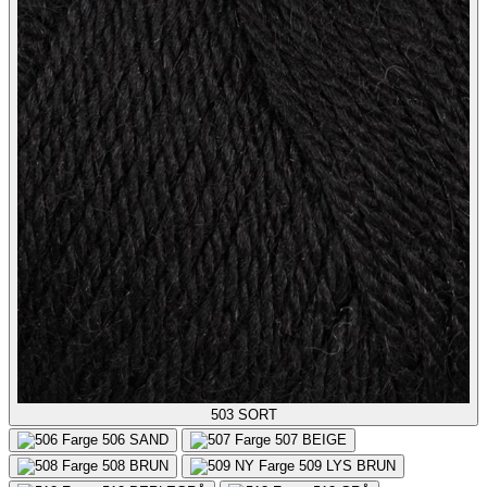
503
SORT
506
SAND
507
BEIGE
508
BRUN
509
LYS BRUN