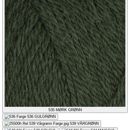
535
MØRK GRØNN
536
GULGRØNN
539
VÅRGRØNN