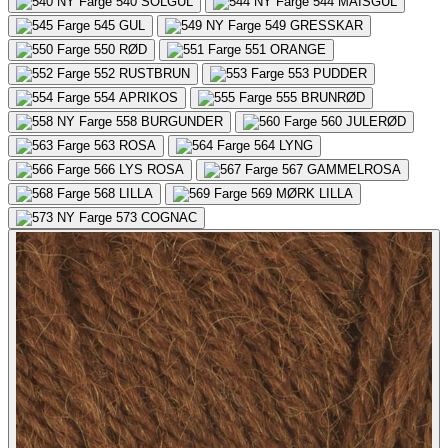
540
SOLGUL
544
MAISGUL
545
GUL
549
GRESSKAR
550
RØD
551
ORANGE
552
RUSTBRUN
553
PUDDER
554
APRIKOS
555
BRUNRØD
558
BURGUNDER
560
JULERØD
563
ROSA
564
LYNG
566
LYS ROSA
567
GAMMELROSA
568
LILLA
569
MØRK LILLA
573
COGNAC