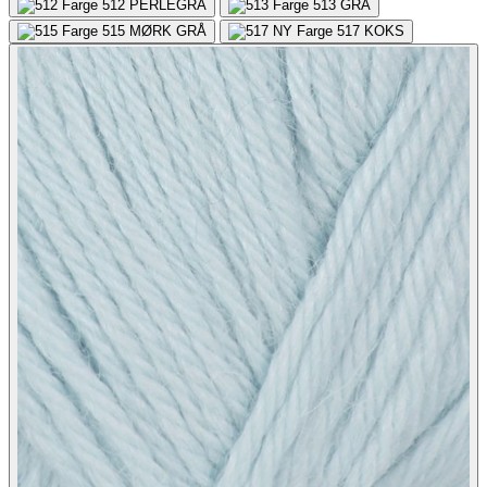
512
PERLEGRÅ
513
GRÅ
515
MØRK GRÅ
517
KOKS