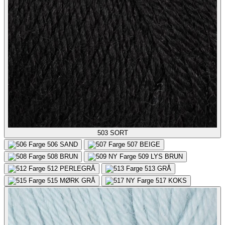
503
SORT
506
SAND
507
BEIGE
508
BRUN
509
LYS BRUN
512
PERLEGRÅ
513
GRÅ
515
MØRK GRÅ
517
KOKS