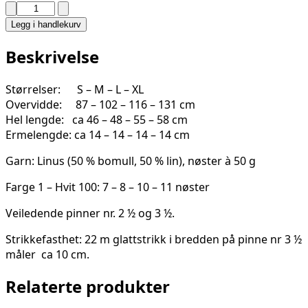
LOTUS
TOPP
Legg i handlekurv
2423-
4C
Beskrivelse
antall
Størrelser: S – M – L – XL
Overvidde: 87 – 102 – 116 – 131 cm
Hel lengde: ca 46 – 48 – 55 – 58 cm
Ermelengde: ca 14 – 14 – 14 – 14 cm
Garn: Linus (50 % bomull, 50 % lin), nøster à 50 g
Farge 1 – Hvit 100: 7 – 8 – 10 – 11 nøster
Veiledende pinner nr. 2 ½ og 3 ½.
Strikkefasthet: 22 m glattstrikk i bredden på pinne nr 3 ½
måler ca 10 cm.
Relaterte produkter