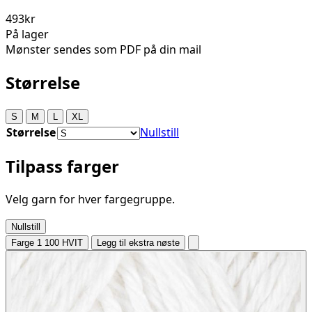
493kr
På lager
Mønster sendes som PDF på din mail
Størrelse
S
M
L
XL
Størrelse
Nullstill
Tilpass farger
Velg garn for hver fargegruppe.
Nullstill
Farge 1
100 HVIT
Legg til ekstra nøste