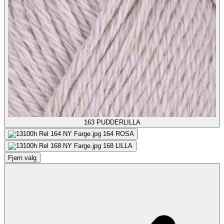
163
PUDDERLILLA
164
ROSA
168
LILLA
Fjern valg