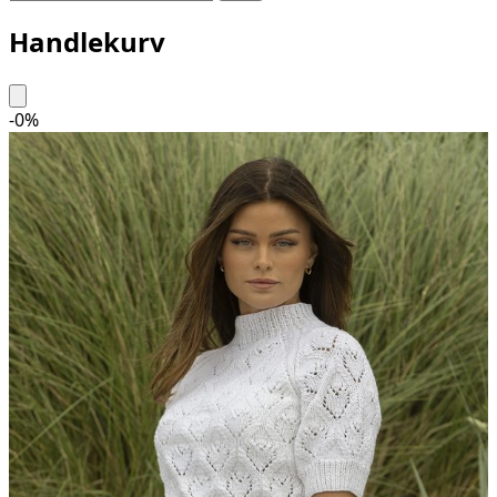
Handlekurv
-
0
%