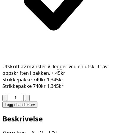
Utskrift av mønster
Vi legger ved en utskrift av
oppskriften i pakken.
+ 45kr
Strikkepakke
740kr
1,345kr
Strikkepakke
740kr
1,345kr
LOTUS
GENSER
Legg i handlekurv
2212-
2
Beskrivelse
antall
Størrelser: S – M – L/XL