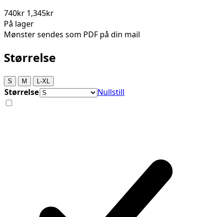
740kr
1,345kr
På lager
Mønster sendes som PDF på din mail
Størrelse
S
M
L-XL
Størrelse
Nullstill