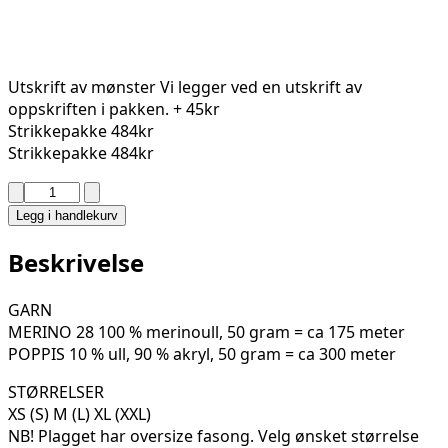
Utskrift av mønster
Vi legger ved en utskrift av
oppskriften i pakken.
+ 45kr
Strikkepakke
484kr
Strikkepakke
484kr
LOISE
VEST
Legg i handlekurv
330-
05
Beskrivelse
antall
GARN
MERINO 28 100 % merinoull, 50 gram = ca 175 meter
POPPIS 10 % ull, 90 % akryl, 50 gram = ca 300 meter
STØRRELSER
XS (S) M (L) XL (XXL)
NB! Plagget har oversize fasong. Velg ønsket størrelse