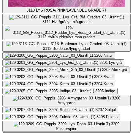
3110
LYS ROSA/PINK/LAVENDEL GRADERT
3111
Hvit/grå/lys blå gradert
3112
Hvit/pudder/lys rosa gradert
3113
Bordeaux/lyng gradert
3200
Natur
3201
Lys grå
3202
Mørk grå
3203
Svart
3204
Krem
3205
Indigo
3206
Arnygrønn
3207
Solgul
3208
Fuksia
3209
Sukkerspinn