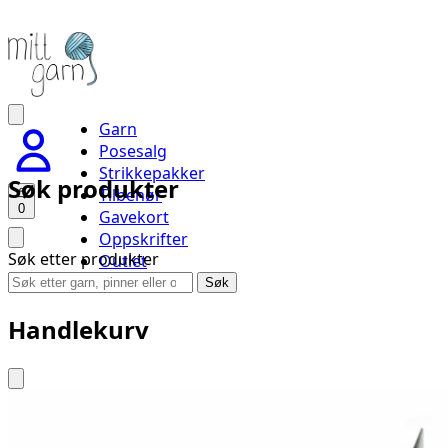
Garn
Posesalg
Strikkepakker
Søk produkter
Tilbehør
0
Gavekort
Oppskrifter
Søk etter produkter
Outlet
Handlevogn
Søk
Handlekurv