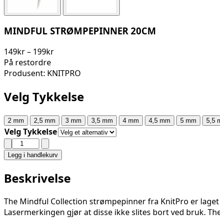
MINDFUL STRØMPEPINNER 20CM
Prisområde:
149
kr
–
199
kr
149kr
På restordre
til
Produsent: KNITPRO
199kr
Velg Tykkelse
2 mm
2,5 mm
3 mm
3,5 mm
4 mm
4,5 mm
5 mm
5,5
Velg Tykkelse
MINDFUL
STRØMPEPINNER
Legg i handlekurv
20CM
antall
Beskrivelse
The Mindful Collection strømpepinner fra KnitPro er laget 
Lasermerkingen gjør at disse ikke slites bort ved bruk. Th