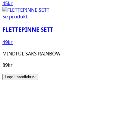
45
kr
Se produkt
FLETTEPINNE SETT
49
kr
MINDFUL SAKS RAINBOW
89kr
Legg i handlekurv