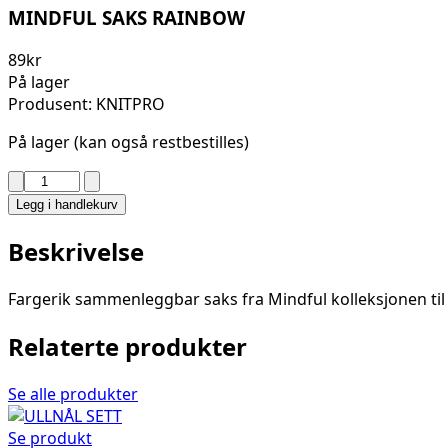
MINDFUL SAKS RAINBOW
89
kr
På lager
Produsent: KNITPRO
På lager (kan også restbestilles)
MINDFUL
SAKS
Legg i handlekurv
RAINBOW
antall
Beskrivelse
Fargerik sammenleggbar saks fra Mindful kolleksjonen til
Relaterte produkter
Se alle produkter
Se produkt