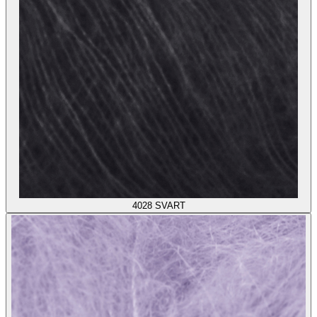
4028
SVART