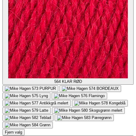
564
KLAR RØD
573
PURPUR
574
BORDEAUX
575
Lyng
576
Flamingo
577
Antikkgrå melert
578
Kongeblå
579
Latte
580
Skogsgrønn melert
582
Teblad
583
Pæregrønn
584
Grønn
Fjern valg