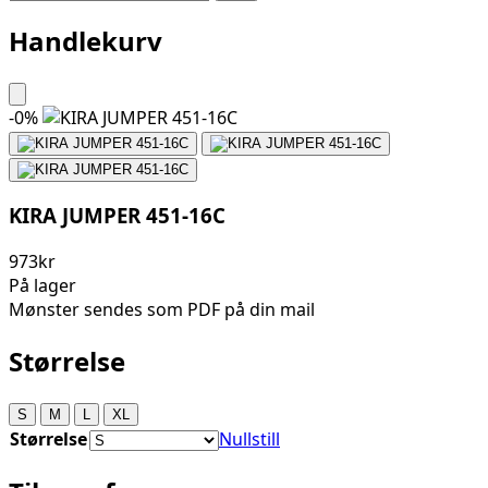
Handlekurv
-
0
%
KIRA JUMPER 451-16C
973kr
På lager
Mønster sendes som PDF på din mail
Størrelse
S
M
L
XL
Størrelse
Nullstill