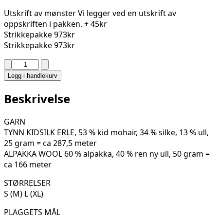
Utskrift av mønster
Vi legger ved en utskrift av
oppskriften i pakken.
+ 45kr
Strikkepakke
973kr
Strikkepakke
973kr
KIRA
JUMPER
Legg i handlekurv
451-
16C
Beskrivelse
antall
GARN
TYNN KIDSILK ERLE, 53 % kid mohair, 34 % silke, 13 % ull,
25 gram = ca 287,5 meter
ALPAKKA WOOL 60 % alpakka, 40 % ren ny ull, 50 gram =
ca 166 meter
STØRRELSER
S (M) L (XL)
PLAGGETS MÅL