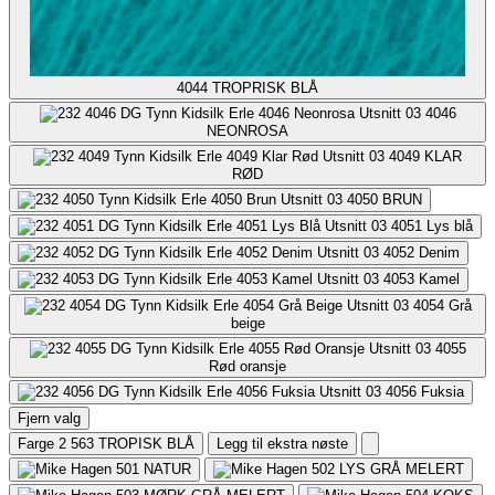
4044
TROPRISK BLÅ
4046
NEONROSA
4049
KLAR
RØD
4050
BRUN
4051
Lys blå
4052
Denim
4053
Kamel
4054
Grå
beige
4055
Rød oransje
4056
Fuksia
Fjern valg
Farge 2
563 TROPISK BLÅ
Legg til ekstra nøste
501
NATUR
502
LYS GRÅ MELERT