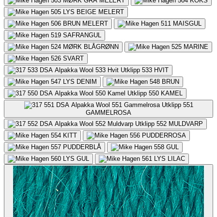
503
MØRK GRÅ MELERT
504
KOKS
505
LYS BEIGE MELERT
506
BRUN MELERT
511
MAISGUL
519
SAFRANGUL
524
MØRK BLÅGRØNN
525
MARINE
526
SVART
533
HVIT
547
LYS DENIM
548
BRUN
550
KAMEL
551
GAMMELROSA
552
MULDVARP
554
KITT
556
PUDDERROSA
557
PUDDERBLÅ
558
GUL
560
LYS GUL
561
LYS LILAC