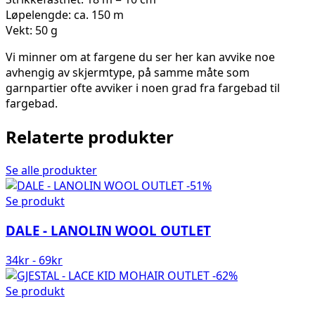
Løpelengde: ca. 150 m
Vekt: 50 g
Vi minner om at fargene du ser her kan avvike noe
avhengig av skjermtype, på samme måte som
garnpartier ofte avviker i noen grad fra fargebad til
fargebad.
Relaterte produkter
Se alle produkter
-51%
Se produkt
DALE - LANOLIN WOOL OUTLET
34
kr
-
69
kr
-62%
Se produkt