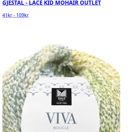
GJESTAL - LACE KID MOHAIR OUTLET
41
kr
-
109
kr