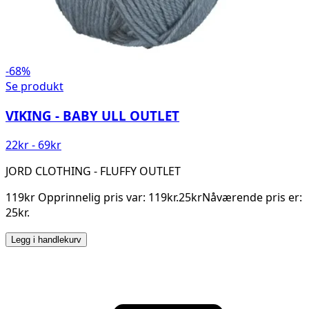
-68%
Se produkt
VIKING - BABY ULL OUTLET
22
kr
-
69
kr
JORD CLOTHING - FLUFFY OUTLET
119kr Opprinnelig pris var: 119kr.25krNåværende pris er:
25kr.
Legg i handlekurv