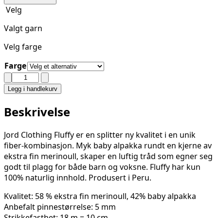
Velg
Valgt garn
Velg farge
Farge
JORD
CLOTHING
Legg i handlekurv
-
FLUFFY
Beskrivelse
OUTLET
antall
Jord Clothing Fluffy er en splitter ny kvalitet i en unik
fiber-kombinasjon. Myk baby alpakka rundt en kjerne av
ekstra fin merinoull, skaper en luftig tråd som egner seg
godt til plagg for både barn og voksne. Fluffy har kun
100% naturlig innhold. Produsert i Peru.
Kvalitet: 58 % ekstra fin merinoull, 42% baby alpakka
Anbefalt pinnestørrelse: 5 mm
Strikkefasthet: 18 m = 10 cm