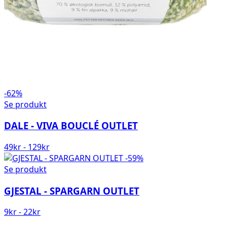
-62%
Se produkt
DALE - VIVA BOUCLÉ OUTLET
49
kr
-
129
kr
-59%
Se produkt
GJESTAL - SPARGARN OUTLET
9
kr
-
22
kr