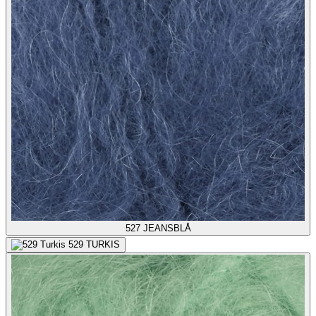
527
JEANSBLÅ
529
TURKIS