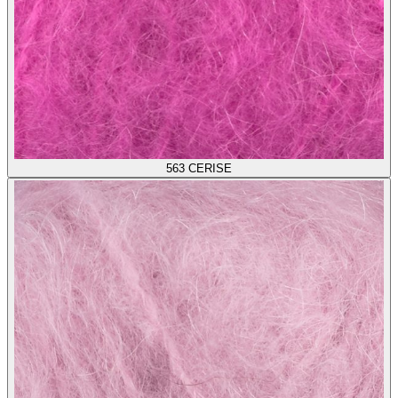
563
CERISE