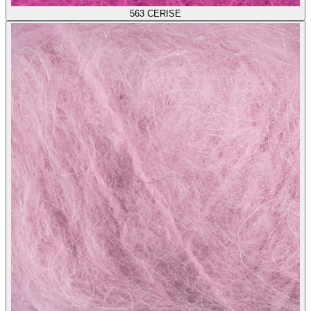
563
CERISE