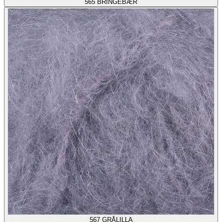
565
BRINGEBÆR
567
GRÅLILLA