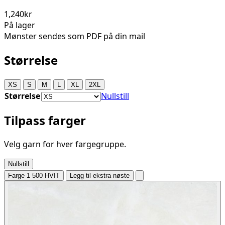
1,240kr
På lager
Mønster sendes som PDF på din mail
Størrelse
XS
S
M
L
XL
2XL
Størrelse
Nullstill
Tilpass farger
Velg garn for hver fargegruppe.
Nullstill
Farge 1
500 HVIT
Legg til ekstra nøste