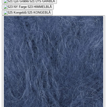
521
LYS GRÅBLÅ
523
HIMMELBLÅ
525
KONGEBLÅ