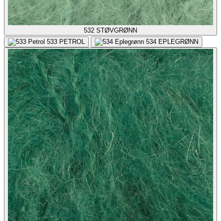
532
STØVGRØNN
533
PETROL
534
EPLEGRØNN