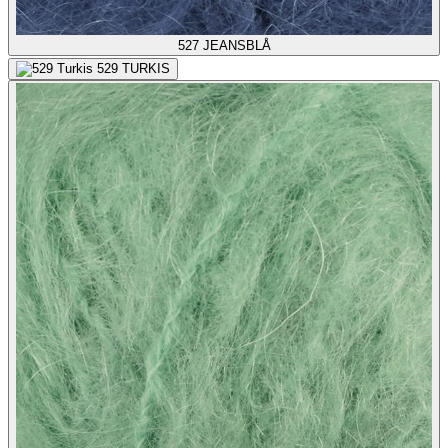
527
JEANSBLÅ
529
TURKIS