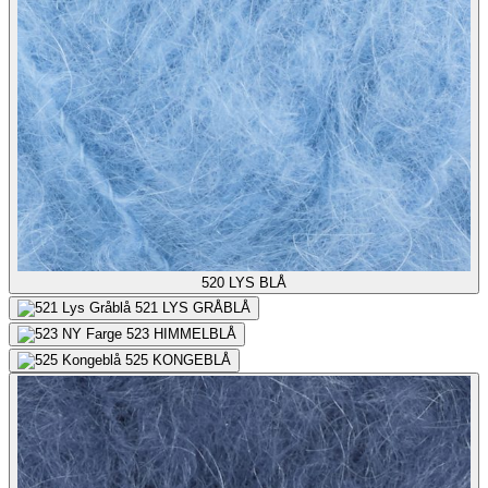
520
LYS BLÅ
521
LYS GRÅBLÅ
523
HIMMELBLÅ
525
KONGEBLÅ