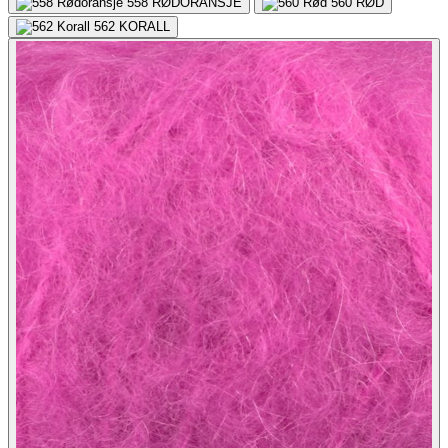
558
RØDORANSJE
560
RØD
562
KORALL