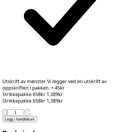
Utskrift av mønster
Vi legger ved en utskrift av
oppskriften i pakken.
+ 45kr
Strikkepakke
658kr
1,389kr
Strikkepakke
658kr
1,389kr
NØKKEN
CHUNKY
Legg i handlekurv
CARDIGAN
BY