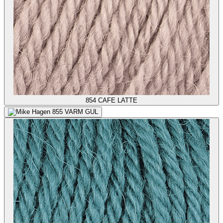
854
CAFE LATTE
855
VARM GUL