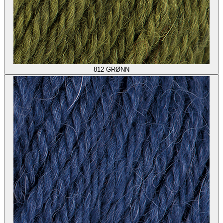
812
GRØNN