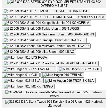
892
DYPRØD MELERT
899
ROSE
901
LYS DENIM
904
KONGEBLÅ
905
TURKIS
906
GRANGRØNN
907
ORANSJE
908
MULDVARP
909
LILAC
910
LYS ROSA
911
ROSA KAMEL
912
LYS LAVENDEL
913
LYS GUL
914
GUL
916
TEBLAD
918
ISBLÅ
919
TROPISK BLÅ
920
MØRK INDIGO
927
Bordeaux
Tweed
928
Karibisk
blå tweed