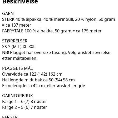
Beskrivelse
ØYUNN
KROGH
GARN
06-
STERK 40 % alpakka, 40 % merinoull, 20 % nylon, 50 gram
08
= ca 137 meter
antall
FAERYTALE 100 % alpakka, 50 gram = ca 175 meter
STØRRELSER
XS-S (M-L) XL-XXL
NB! Plagget har oversize fasong. Velg ønsket størrelse
etter måltabellen.
PLAGGETS MÅL
Overvidde ca 122 (142) 162 cm
Hel lengde midt bak ca 50 (54) 58 cm
Ermelengde ca 42 cm, eller ønsket lengde
GARNFORBRUK
Farge 1 – 6 (7) 8 nøster
Farge 2 – 5 (6) 7 nøster
FARGER