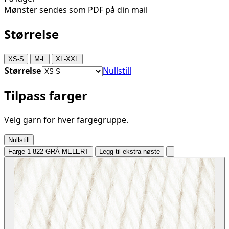
Mønster sendes som PDF på din mail
Størrelse
XS-S
M-L
XL-XXL
Størrelse
Nullstill
Tilpass farger
Velg garn for hver fargegruppe.
Nullstill
Farge 1
822 GRÅ MELERT
Legg til ekstra nøste