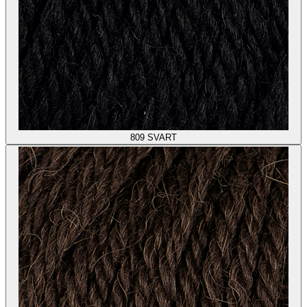
809
SVART