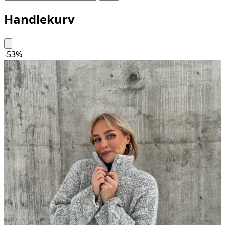
Handlekurv
-
53
%