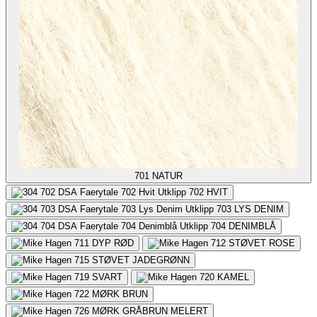
701
NATUR
702
HVIT
703
LYS DENIM
704
DENIMBLÅ
711
DYP RØD
712
STØVET ROSE
715
STØVET JADEGRØNN
719
SVART
720
KAMEL
722
MØRK BRUN
726
MØRK GRÅBRUN MELERT