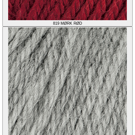
819
MØRK RØD