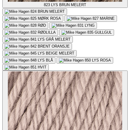
823
LYS BRUN MELERT
824
BRUN MELERT
825
MØRK ROSA
827
MARINE
828
RØD
831
LYNG
832
RØDLILLA
835
GULLGUL
841
LYS GRÅ MELERT
842
BRENT ORANSJE
845
LYS BEIGE MELERT
848
LYS BLÅ
850
LYS ROSA
851
HVIT