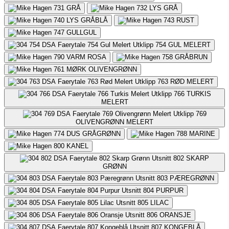
731
GRÅ
732
LYS GRÅ
740
LYS GRÅBLÅ
743
RUST
747
GULLGUL
754
GUL MELERT
790
VARM ROSA
758
GRÅBRUN
761
MØRK OLIVENGRØNN
763
RØD MELERT
766
TURKIS
MELERT
769
OLIVENGRØNN MELERT
774
DUS GRÅGRØNN
788
MARINE
800
KANEL
802
SKARP
GRØNN
803
PÆREGRØNN
804
PURPUR
805
LILAC
806
ORANSJE
807
KONGEBLÅ