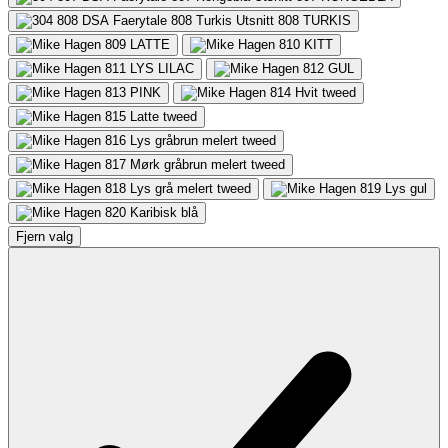
808
TURKIS
809
LATTE
810
KITT
811
LYS LILAC
812
GUL
813
PINK
814
Hvit tweed
815
Latte tweed
816
Lys gråbrun melert tweed
817
Mørk gråbrun melert tweed
818
Lys grå melert tweed
819
Lys gul
820
Karibisk blå
Fjern valg