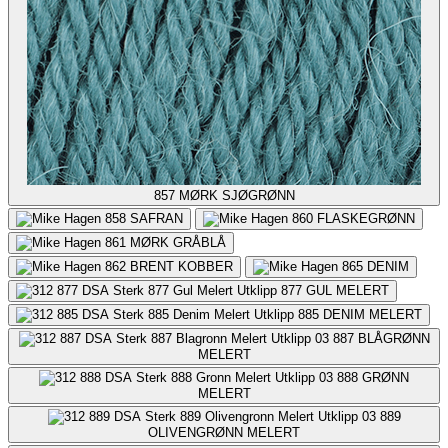
857
MØRK SJØGRØNN
858
SAFRAN
860
FLASKEGRØNN
861
MØRK GRÅBLÅ
862
BRENT KOBBER
865
DENIM
877
GUL MELERT
885
DENIM MELERT
887
BLÅGRØNN
MELERT
888
GRØNN
MELERT
889
OLIVENGRØNN MELERT