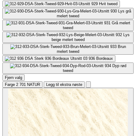
929
Hvit tweed
930
Lys grå
melert tweed
931
Grå melert
tweed
932
Lys
beige melert tweed
933
Brun
melert tweed
936
Bordeaux
934
Dyp rød
tweed
Fjern valg
Farge 2
701 NATUR
Legg til ekstra nøste