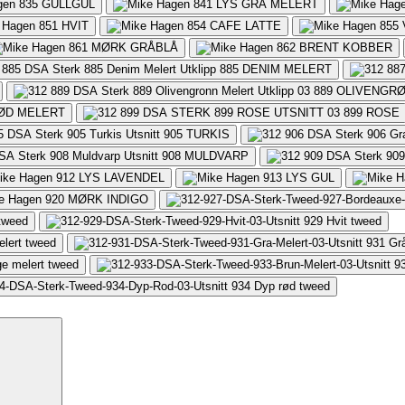
835
GULLGUL
841
LYS GRÅ MELERT
851
HVIT
854
CAFE LATTE
855
861
MØRK GRÅBLÅ
862
BRENT KOBBER
885
DENIM MELERT
889
OLIVENGRØ
ØD MELERT
899
ROSE
905
TURKIS
908
MULDVARP
912
LYS LAVENDEL
913
LYS GUL
920
MØRK INDIGO
 tweed
929
Hvit tweed
elert tweed
931
Gr
ge melert tweed
9
934
Dyp rød tweed