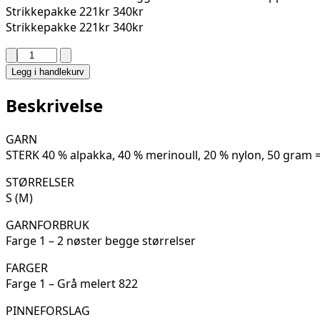
Strikkepakke
221kr
340kr
Strikkepakke
221kr
340kr
JOMFRULAND
VOTTER
Legg i handlekurv
BY
ØYUNN
Beskrivelse
KROGH
06-
GARN
15
STERK 40 % alpakka, 40 % merinoull, 20 % nylon, 50 gram 
antall
STØRRELSER
S (M)
GARNFORBRUK
Farge 1 – 2 nøster begge størrelser
FARGER
Farge 1 – Grå melert 822
PINNEFORSLAG