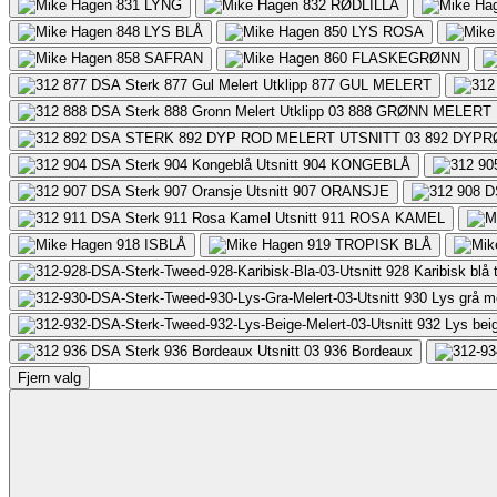
831
LYNG
832
RØDLILLA
848
LYS BLÅ
850
LYS ROSA
858
SAFRAN
860
FLASKEGRØNN
877
GUL MELERT
888
GRØNN MELERT
892
DYPR
904
KONGEBLÅ
907
ORANSJE
911
ROSA KAMEL
918
ISBLÅ
919
TROPISK BLÅ
928
Karibisk blå
930
Lys grå m
932
Lys bei
936
Bordeaux
Fjern valg