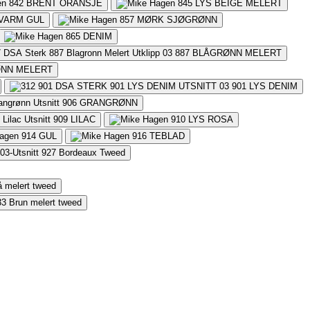
842
BRENT ORANSJE
845
LYS BEIGE MELERT
VARM GUL
857
MØRK SJØGRØNN
865
DENIM
887
BLÅGRØNN MELERT
NN MELERT
901
LYS DENIM
906
GRANGRØNN
909
LILAC
910
LYS ROSA
914
GUL
916
TEBLAD
927
Bordeaux Tweed
å melert tweed
33
Brun melert tweed