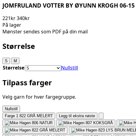
JOMFRULAND VOTTER BY ØYUNN KROGH 06-15
221kr
340kr
På lager
Mønster sendes som PDF på din mail
Størrelse
S
M
Størrelse
Nullstill
Tilpass farger
Velg garn for hver fargegruppe.
Nullstill
Farge 1
822 GRÅ MELERT
Legg til ekstra nøste
806
NATUR
807
KOKSGRÅ
822
GRÅ MELERT
823
LYS BRUN MEL