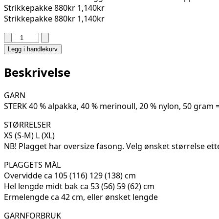
Strikkepakke
880kr
1,140kr
Strikkepakke
880kr
1,140kr
HAGA
GENSER
Legg i handlekurv
BY
ØYUNN
Beskrivelse
KROGH
06-
GARN
04
STERK 40 % alpakka, 40 % merinoull, 20 % nylon, 50 gram 
antall
STØRRELSER
XS (S-M) L (XL)
NB! Plagget har oversize fasong. Velg ønsket størrelse ette
PLAGGETS MÅL
Overvidde ca 105 (116) 129 (138) cm
Hel lengde midt bak ca 53 (56) 59 (62) cm
Ermelengde ca 42 cm, eller ønsket lengde
GARNFORBRUK