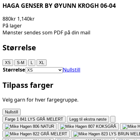
HAGA GENSER BY ØYUNN KROGH 06-04
880kr
1,140kr
På lager
Mønster sendes som PDF på din mail
Størrelse
XS
S-M
L
XL
Størrelse
Nullstill
Tilpass farger
Velg garn for hver fargegruppe.
Nullstill
Farge 1
841 LYS GRÅ MELERT
Legg til ekstra nøste
806
NATUR
807
KOKSGRÅ
822
GRÅ MELERT
823
LYS BRUN MEL