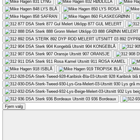
831
LYNG
832
RØDLILLA
848
LYS BLÅ
850
LYS ROSA
858
SAFRAN
860
FLASKEGRØNN
877
GUL MELERT
888
GRØNN MELERT
892
DYPR
904
KONGEBLÅ
907
ORANSJE
911
ROSA KAMEL
918
ISBLÅ
919
TROPISK BLÅ
928
Karibisk blå
930
Lys grå m
932
Lys bei
936
Bordeaux
Fjern valg