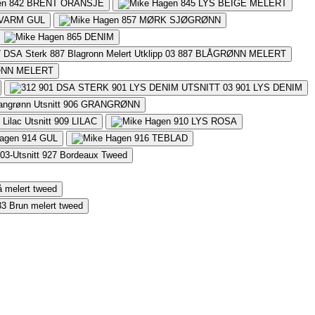
842
BRENT ORANSJE
845
LYS BEIGE MELERT
VARM GUL
857
MØRK SJØGRØNN
865
DENIM
887
BLÅGRØNN MELERT
NN MELERT
901
LYS DENIM
906
GRANGRØNN
909
LILAC
910
LYS ROSA
914
GUL
916
TEBLAD
927
Bordeaux Tweed
å melert tweed
33
Brun melert tweed