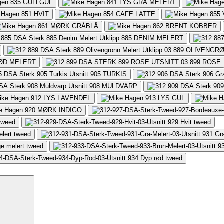
835
GULLGUL
841
LYS GRÅ MELERT
851
HVIT
854
CAFE LATTE
855
861
MØRK GRÅBLÅ
862
BRENT KOBBER
885
DENIM MELERT
889
OLIVENGRØ
ØD MELERT
899
ROSE
905
TURKIS
908
MULDVARP
912
LYS LAVENDEL
913
LYS GUL
920
MØRK INDIGO
 tweed
929
Hvit tweed
elert tweed
931
Gr
ge melert tweed
9
934
Dyp rød tweed