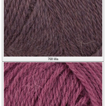
768
lilla