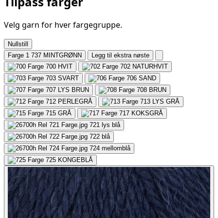
Tilpass farger
Velg garn for hver fargegruppe.
Nullstill
Farge 1
737 MINTGRØNN
Legg til ekstra nøste
700
HVIT
702
NATURHVIT
703
SVART
706
SAND
707
LYS BRUN
708
BRUN
712
PERLEGRÅ
713
LYS GRÅ
715
GRÅ
717
KOKSGRÅ
721
lys blå
722
blå
724
mellomblå
725
KONGEBLÅ