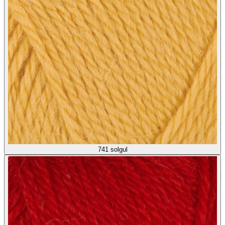
741
solgul