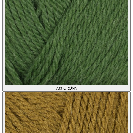
733
GRØNN