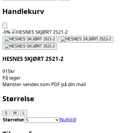
Handlekurv
-
0
%
HESNES SKJØRT 2521-2
915kr
På lager
Mønster sendes som PDF på din mail
Størrelse
S
M
L
Størrelse
Nullstill