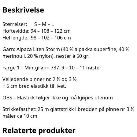
2521-
2
Beskrivelse
antall
Størrelser: S – M – L
Hoftevidde: 94 – 108 – 122 cm
Hel lengde: 98 – 102 – 106 cm
Garn: Alpaca Liten Storm (40 % alpakka superfine, 40 %
merinoull, 20 % nylon), nøster à 50 gr.
Farge 1 – Mintgrønn 737: 9 – 10 – 11 nøster
Veiledende pinner nr. 2 ½ og 3 ½.
+ 5 cm bred elastikk til livet.
OBS – Elastikk følger ikke og må kjøpes utenom
Strikkefasthet: 25 m glattstrikk i bredden på pinne nr 3 ½
måler ca 10 cm
Relaterte produkter