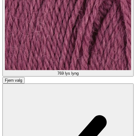
769
lys lyng
Fjern valg