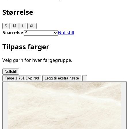
Størrelse
S
M
L
XL
Størrelse
Nullstill
Tilpass farger
Velg garn for hver fargegruppe.
Nullstill
Farge 1
731 Dyp rød
Legg til ekstra nøste