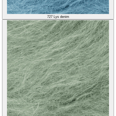
727
Lys denim