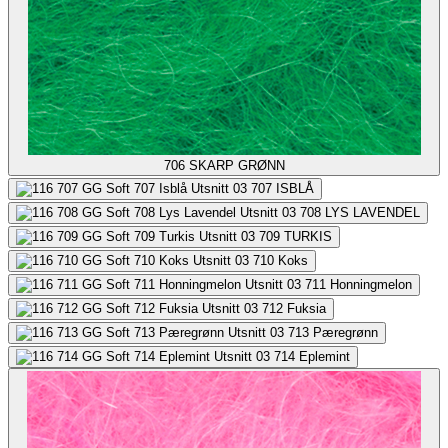
706
SKARP GRØNN
707
ISBLÅ
708
LYS LAVENDEL
709
TURKIS
710
Koks
711
Honningmelon
712
Fuksia
713
Pæregrønn
714
Eplemint