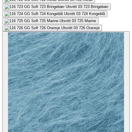
723
Bringebær
724
Kongeblå
725
Marine
726
Oransje