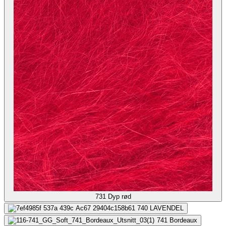
731
Dyp rød
740
LAVENDEL
741
Bordeaux