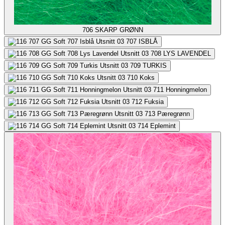
706
SKARP GRØNN
707
ISBLÅ
708
LYS LAVENDEL
709
TURKIS
710
Koks
711
Honningmelon
712
Fuksia
713
Pæregrønn
714
Eplemint