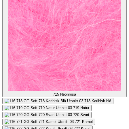
715
Neonrosa
718
Karibisk blå
719
Natur
720
Svart
721
Kamel
722
Korall