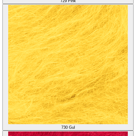
729
Pink
730
Gul