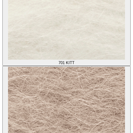
701
KITT