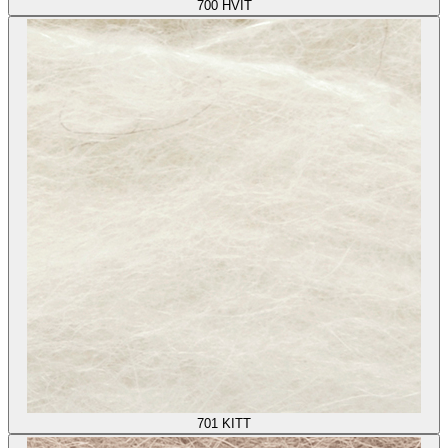
700
HVIT
701
KITT