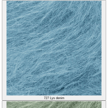
727
Lys denim