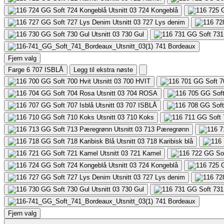
724
Kongeblå
727
Lys denim
730
Gul
741
Bordeaux
Fjern valg
Farge 6
707 ISBLÅ
Legg til ekstra nøste
700
HVIT
704
ROSA
707
ISBLÅ
710
Koks
713
Pæregrønn
718
Karibisk blå
721
Kamel
724
Kongeblå
727
Lys denim
730
Gul
741
Bordeaux
Fjern valg