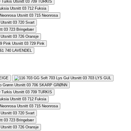
709
TURKIS
712
Fuksia
715
Neonrosa
720
Svart
723
Bringebær
726
Oransje
729
Pink
740
LAVENDEL
EIGE
703
LYS GUL
706
SKARP GRØNN
709
TURKIS
712
Fuksia
715
Neonrosa
720
Svart
723
Bringebær
726
Oransje