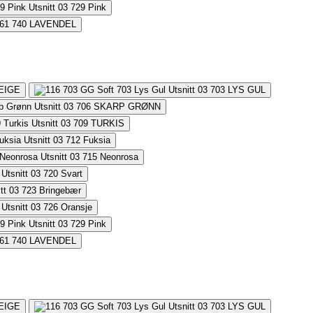
729
Pink
740
LAVENDEL
EIGE
703
LYS GUL
706
SKARP GRØNN
709
TURKIS
712
Fuksia
715
Neonrosa
720
Svart
723
Bringebær
726
Oransje
729
Pink
740
LAVENDEL
EIGE
703
LYS GUL