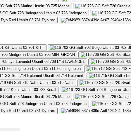
725
Marine
728
Jadegrønn
731
Dyp rød
701
KITT
702
B
705
MINTGRØNN
708
LYS LAVENDEL
711
Honningmelon
714
Eplemint
719
Natur
722
Korall
725
Marine
728
Jadegrønn
731
Dyp rød