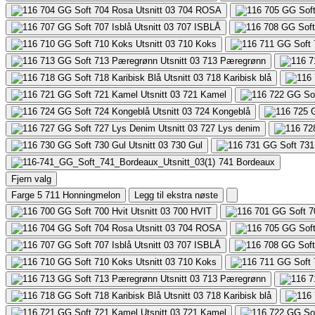
704
ROSA
707
ISBLÅ
710
Koks
713
Pæregrønn
718
Karibisk blå
721
Kamel
724
Kongeblå
727
Lys denim
730
Gul
741
Bordeaux
Fjern valg
Farge 5
711 Honningmelon
Legg til ekstra nøste
700
HVIT
704
ROSA
707
ISBLÅ
710
Koks
713
Pæregrønn
718
Karibisk blå
721
Kamel