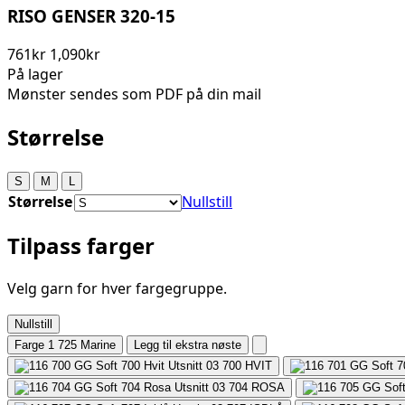
RISO GENSER 320-15
761kr
1,090kr
På lager
Mønster sendes som PDF på din mail
Størrelse
S
M
L
Størrelse
Nullstill
Tilpass farger
Velg garn for hver fargegruppe.
Nullstill
Farge 1
725 Marine
Legg til ekstra nøste
700
HVIT
704
ROSA