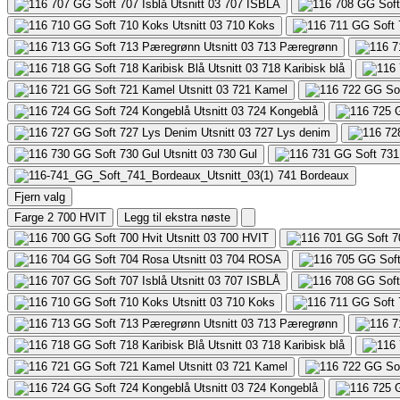
707
ISBLÅ
710
Koks
713
Pæregrønn
718
Karibisk blå
721
Kamel
724
Kongeblå
727
Lys denim
730
Gul
741
Bordeaux
Fjern valg
Farge 2
700 HVIT
Legg til ekstra nøste
700
HVIT
704
ROSA
707
ISBLÅ
710
Koks
713
Pæregrønn
718
Karibisk blå
721
Kamel
724
Kongeblå