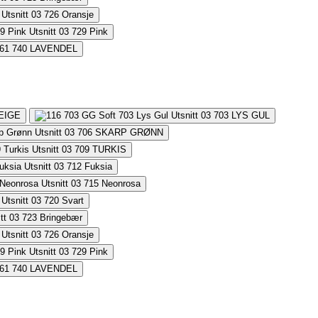
726
Oransje
729
Pink
740
LAVENDEL
EIGE
703
LYS GUL
706
SKARP GRØNN
709
TURKIS
712
Fuksia
715
Neonrosa
720
Svart
723
Bringebær
726
Oransje
729
Pink
740
LAVENDEL