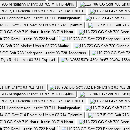
705
MINTGRØNN
708
LYS LAVENDEL
711
Honningmelon
714
Eplemint
719
Natur
722
Korall
725
Marine
728
Jadegrønn
731
Dyp rød
701
KITT
702
B
705
MINTGRØNN
708
LYS LAVENDEL
711
Honningmelon
714
Eplemint
719
Natur
722
Korall