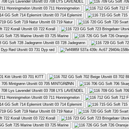
708
LYS LAVENDEL
711
Honningmelon
714
Eplemint
719
Natur
722
Korall
725
Marine
728
Jadegrønn
731
Dyp rød
701
KITT
702
B
705
MINTGRØNN
708
LYS LAVENDEL
711
Honningmelon
714
Eplemint
719
Natur
722
Korall
725
Marine