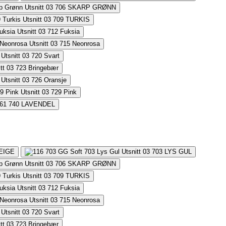
706
SKARP GRØNN
709
TURKIS
712
Fuksia
715
Neonrosa
720
Svart
723
Bringebær
726
Oransje
729
Pink
740
LAVENDEL
EIGE
703
LYS GUL
706
SKARP GRØNN
709
TURKIS
712
Fuksia
715
Neonrosa
720
Svart
723
Bringebær