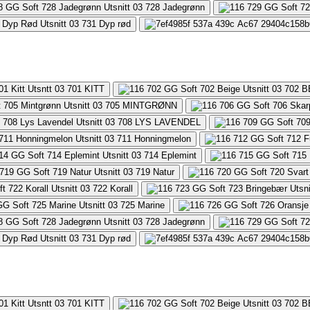
728
Jadegrønn
731
Dyp rød
701
KITT
702
B
705
MINTGRØNN
708
LYS LAVENDEL
711
Honningmelon
714
Eplemint
719
Natur
722
Korall
725
Marine
728
Jadegrønn
731
Dyp rød
701
KITT
702
B