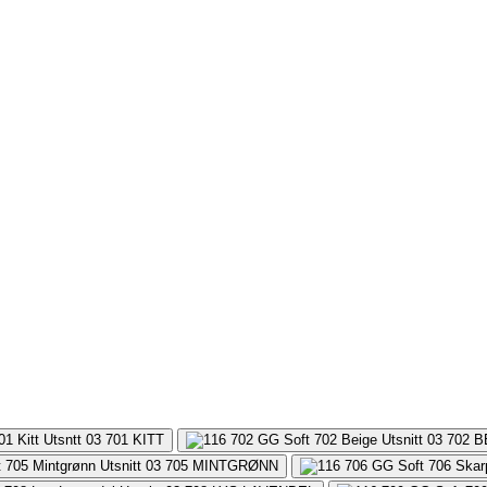
701
KITT
702
B
705
MINTGRØNN