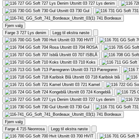
727
Lys denim
730
Gul
741
Bordeaux
Fjern valg
Farge 3
727 Lys denim
Legg til ekstra nøste
700
HVIT
704
ROSA
707
ISBLÅ
710
Koks
713
Pæregrønn
718
Karibisk blå
721
Kamel
724
Kongeblå
727
Lys denim
730
Gul
741
Bordeaux
Fjern valg
Farge 4
715 Neonrosa
Legg til ekstra nøste
700
HVIT