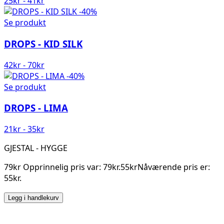
25
kr
-
41
kr
-40%
Se produkt
DROPS - KID SILK
42
kr
-
70
kr
-40%
Se produkt
DROPS - LIMA
21
kr
-
35
kr
GJESTAL - HYGGE
79kr Opprinnelig pris var: 79kr.55krNåværende pris er:
55kr.
Legg i handlekurv