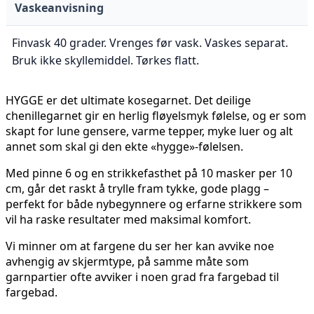
Vaskeanvisning
Finvask 40 grader. Vrenges før vask. Vaskes separat.
Bruk ikke skyllemiddel. Tørkes flatt.
HYGGE er det ultimate kosegarnet. Det deilige
chenillegarnet gir en herlig fløyelsmyk følelse, og er som
skapt for lune gensere, varme tepper, myke luer og alt
annet som skal gi den ekte «hygge»-følelsen.
Med pinne 6 og en strikkefasthet på 10 masker per 10
cm, går det raskt å trylle fram tykke, gode plagg –
perfekt for både nybegynnere og erfarne strikkere som
vil ha raske resultater med maksimal komfort.
Vi minner om at fargene du ser her kan avvike noe
avhengig av skjermtype, på samme måte som
garnpartier ofte avviker i noen grad fra fargebad til
fargebad.