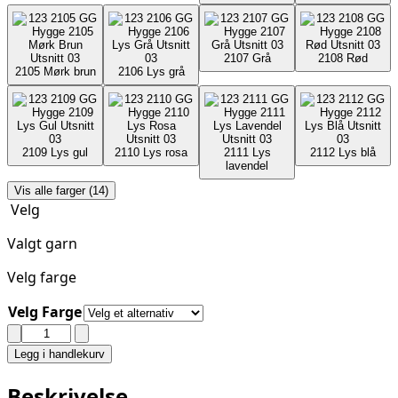
2107
Grå
2108
Rød
2105
Mørk brun
2106
Lys grå
2109
Lys gul
2110
Lys rosa
2111
Lys
2112
Lys blå
lavendel
Vis alle farger (14)
Velg
Valgt garn
Velg farge
Velg Farge
GJESTAL
-
Legg i handlekurv
HYGGE
antall
Beskrivelse