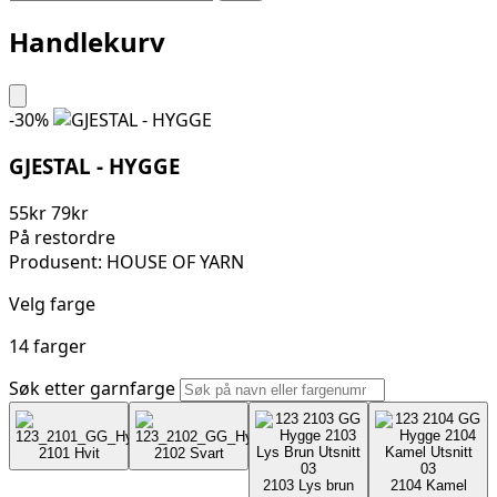
Handlekurv
-30%
GJESTAL - HYGGE
55
kr
79
kr
På restordre
Produsent: HOUSE OF YARN
Velg farge
14 farger
Søk etter garnfarge
2101
Hvit
2102
Svart
2103
Lys brun
2104
Kamel