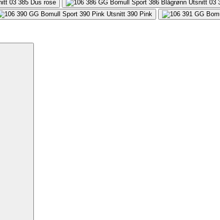
385
Dus rose
390
Pink