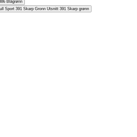
386
Blågrønn
391
Skarp grønn