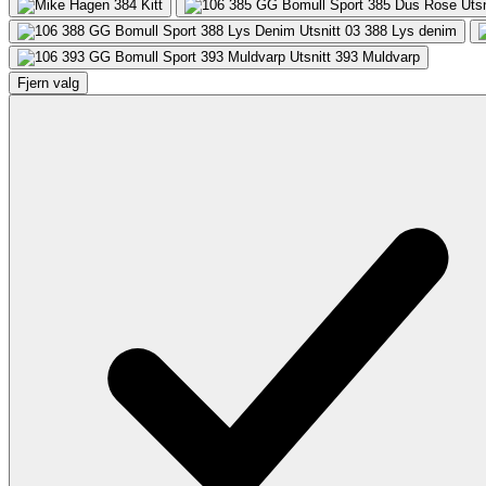
384
Kitt
388
Lys denim
393
Muldvarp
Fjern valg