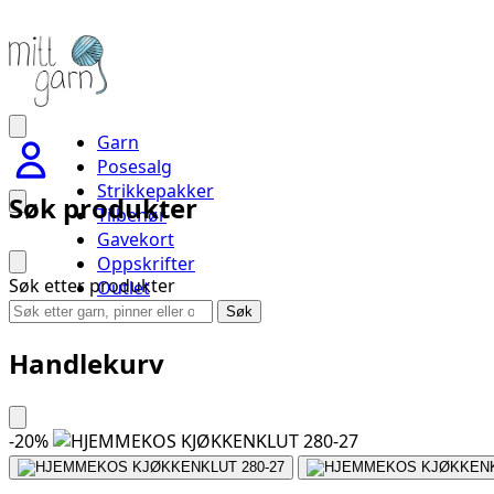
Garn
Posesalg
Strikkepakker
Søk produkter
Tilbehør
Gavekort
Oppskrifter
Søk etter produkter
Outlet
Handlevogn
Søk
Handlekurv
-
20
%