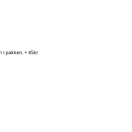
en i pakken.
+ 45kr