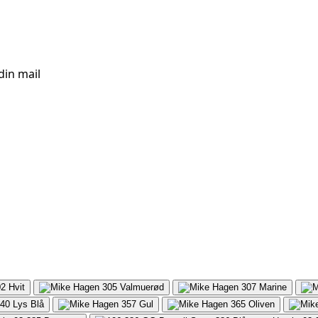
in mail
02
Hvit
305
Valmuerød
307
Marine
40
Lys Blå
357
Gul
365
Oliven