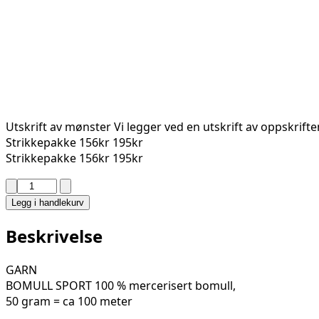
Utskrift av mønster
Vi legger ved en utskrift av oppskrift
Strikkepakke
156kr
195kr
Strikkepakke
156kr
195kr
HJEMMEKOS
KJØKKENKLUT
Legg i handlekurv
280-
27
Beskrivelse
antall
GARN
BOMULL SPORT 100 % mercerisert bomull,
50 gram = ca 100 meter