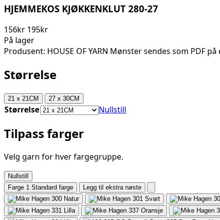
HJEMMEKOS KJØKKENKLUT 280-27
156kr
195kr
På lager
Produsent: HOUSE OF YARN Mønster sendes som PDF på d
Størrelse
21 x 21CM
27 x 30CM
Størrelse
Nullstill
Tilpass farger
Velg garn for hver fargegruppe.
Nullstill
Farge 1
Standard farge
Legg til ekstra nøste
300
Natur
301
Svart
3
331
Lilla
337
Oransje
3