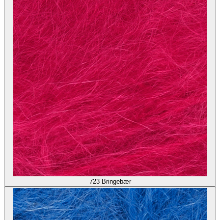
723
Bringebær