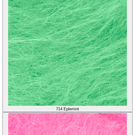
714
Eplemint