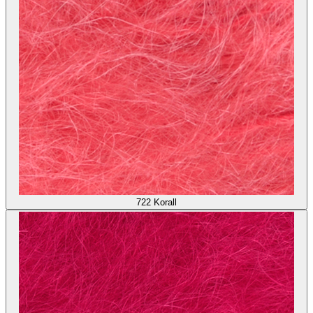
722
Korall