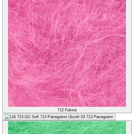
712
Fuksia
713
Pæregrønn