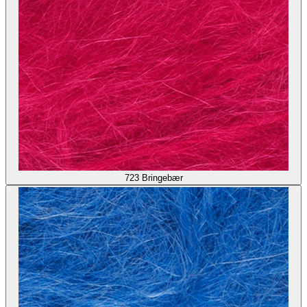
723
Bringebær