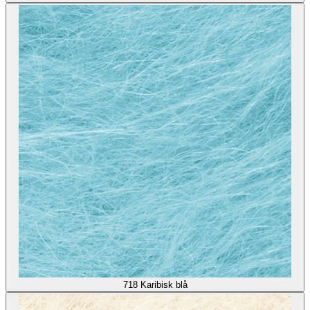
718
Karibisk blå