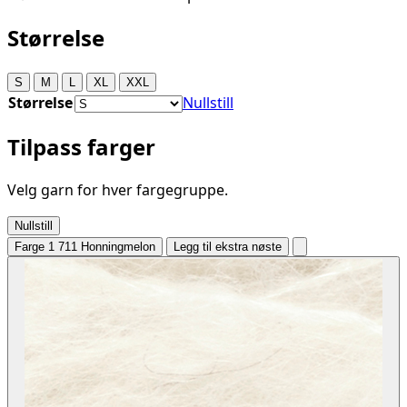
Størrelse
S
M
L
XL
XXL
Størrelse
Nullstill
Tilpass farger
Velg garn for hver fargegruppe.
Nullstill
Farge 1
711 Honningmelon
Legg til ekstra nøste