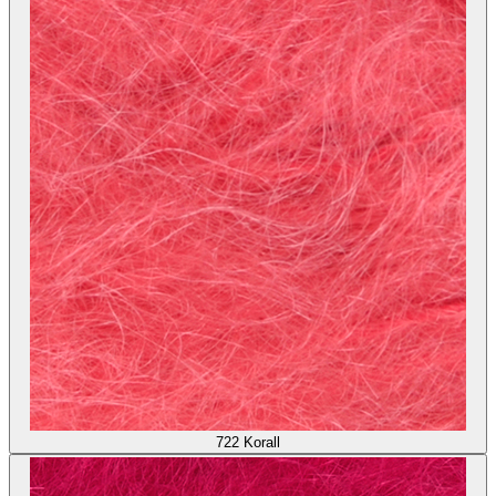
722
Korall