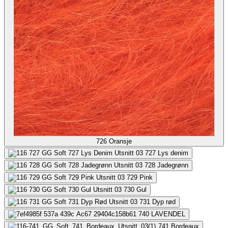
726
Oransje
727
Lys denim
728
Jadegrønn
729
Pink
730
Gul
731
Dyp rød
740
LAVENDEL
741
Bordeaux