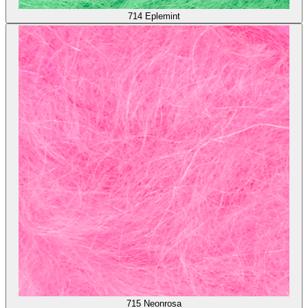
714
Eplemint
715
Neonrosa