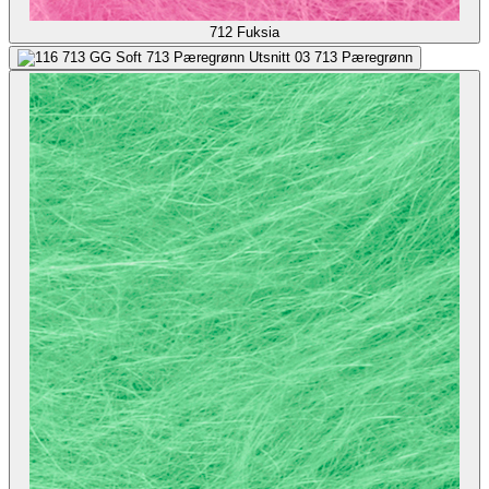
712
Fuksia
713
Pæregrønn