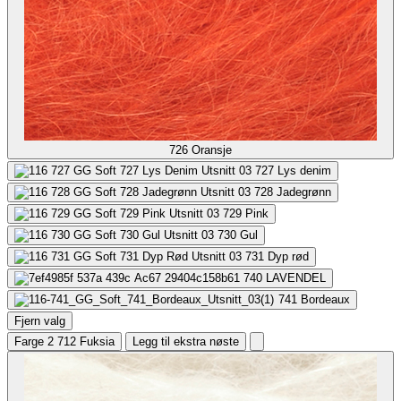
726
Oransje
727
Lys denim
728
Jadegrønn
729
Pink
730
Gul
731
Dyp rød
740
LAVENDEL
741
Bordeaux
Fjern valg
Farge 2
712 Fuksia
Legg til ekstra nøste