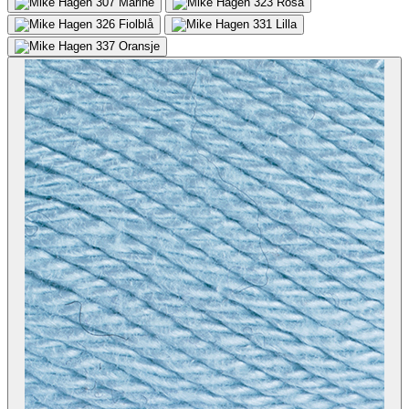
307
Marine
323
Rosa
326
Fiolblå
331
Lilla
337
Oransje