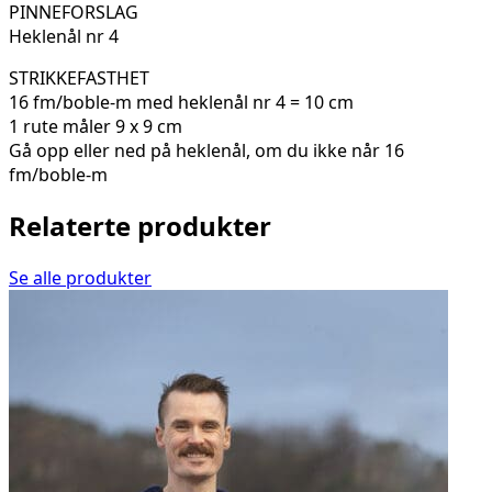
PINNEFORSLAG
Heklenål nr 4
STRIKKEFASTHET
16 fm/boble-m med heklenål nr 4 = 10 cm
1 rute måler 9 x 9 cm
Gå opp eller ned på heklenål, om du ikke når 16
fm/boble-m
Relaterte produkter
Se alle produkter