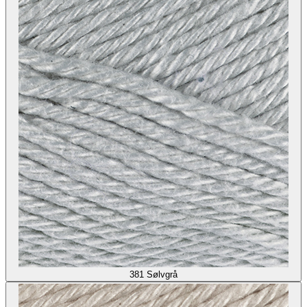
381
Sølvgrå