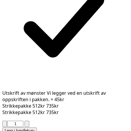
Utskrift av mønster
Vi legger ved en utskrift av
oppskriften i pakken.
+ 45kr
Strikkepakke
512kr
735kr
Strikkepakke
512kr
735kr
BAIA
STRANDKJOLE
Legg i handlekurv