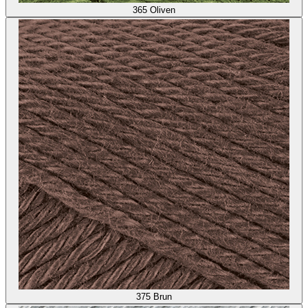
365
Oliven
375
Brun