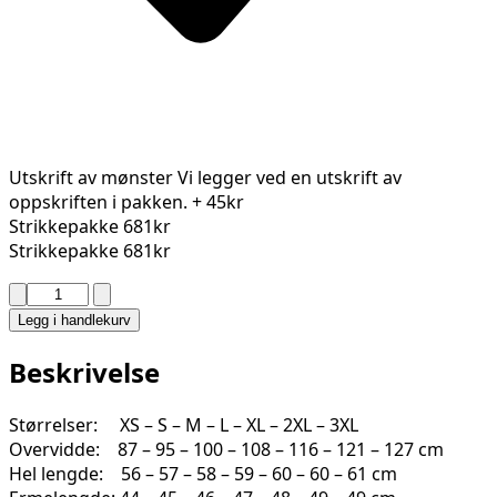
Utskrift av mønster
Vi legger ved en utskrift av
oppskriften i pakken.
+ 45kr
Strikkepakke
681kr
Strikkepakke
681kr
ELODIE
GENSER
Legg i handlekurv
2-
2
Beskrivelse
antall
Størrelser: XS – S – M – L – XL – 2XL – 3XL
Overvidde: 87 – 95 – 100 – 108 – 116 – 121 – 127 cm
Hel lengde: 56 – 57 – 58 – 59 – 60 – 60 – 61 cm