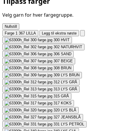
Tilpass farger
Velg garn for hver fargegruppe.
Nullstill
Farge 1
367 LILLA
Legg til ekstra nøste
300
HVIT
302
NATURHVIT
306
SAND
307
BEIGE
308
BRUN
309
LYS BRUN
312
LYS GRÅ
313
LYS GRÅ
315
GRÅ
317
KOKS
320
LYS BLÅ
327
JEANSBLÅ
331
LYS PETROL