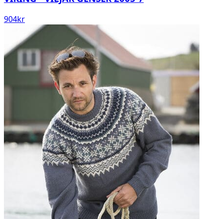
904
kr