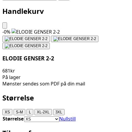
Handlekurv
-
0
%
ELODIE GENSER 2-2
681kr
På lager
Mønster sendes som PDF på din mail
Størrelse
XS
S-M
L
XL-2XL
3XL
Størrelse
Nullstill