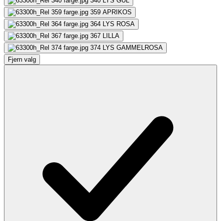
340
LYS GUL
359
APRIKOS
364
LYS ROSA
367
LILLA
374
LYS GAMMELROSA
Fjern valg