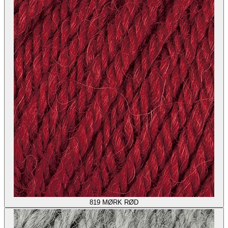
819
MØRK RØD