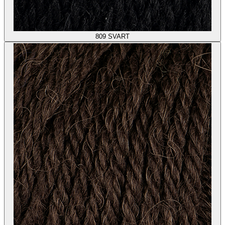
809
SVART