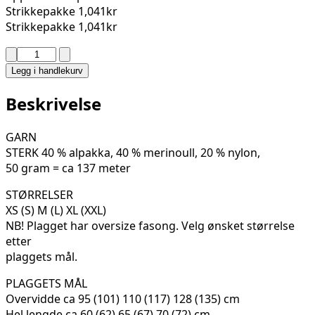
Strikkepakke
1,041kr
Strikkepakke
1,041kr
ELLOIS
GENSER
Legg i handlekurv
138-
04A
Beskrivelse
antall
GARN
STERK 40 % alpakka, 40 % merinoull, 20 % nylon,
50 gram = ca 137 meter
STØRRELSER
XS (S) M (L) XL (XXL)
NB! Plagget har oversize fasong. Velg ønsket størrelse
etter
plaggets mål.
PLAGGETS MÅL
Overvidde ca 95 (101) 110 (117) 128 (135) cm
Hel lengde ca 60 (62) 65 (67) 70 (72) cm