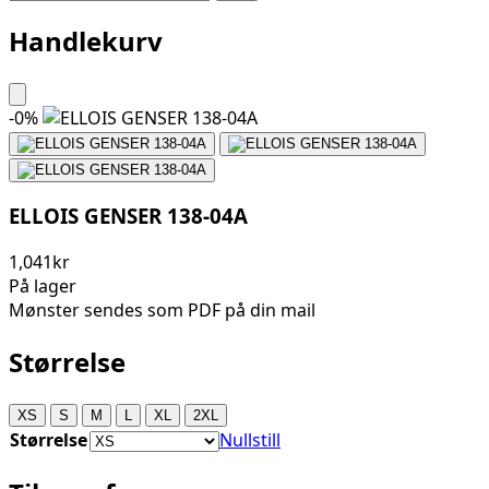
Handlekurv
-
0
%
ELLOIS GENSER 138-04A
1,041kr
På lager
Mønster sendes som PDF på din mail
Størrelse
XS
S
M
L
XL
2XL
Størrelse
Nullstill