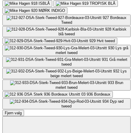
918
ISBLÅ
919
TROPISK BLÅ
920
MØRK INDIGO
927
Bordeaux
Tweed
928
Karibisk
blå tweed
929
Hvit tweed
930
Lys grå
melert tweed
931
Grå melert
tweed
932
Lys
beige melert tweed
933
Brun
melert tweed
936
Bordeaux
934
Dyp rød
tweed
Fjern valg