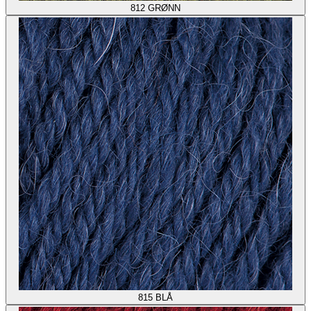
812
GRØNN
815
BLÅ