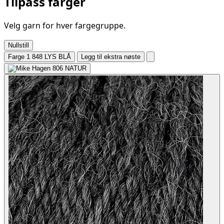
Tilpass farger
Velg garn for hver fargegruppe.
Nullstill
Farge 1
848 LYS BLÅ
Legg til ekstra nøste
806
NATUR