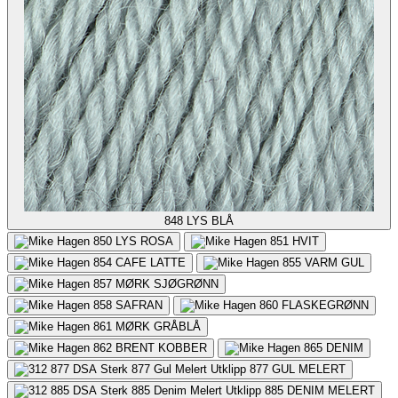
848
LYS BLÅ
850
LYS ROSA
851
HVIT
854
CAFE LATTE
855
VARM GUL
857
MØRK SJØGRØNN
858
SAFRAN
860
FLASKEGRØNN
861
MØRK GRÅBLÅ
862
BRENT KOBBER
865
DENIM
877
GUL MELERT
885
DENIM MELERT