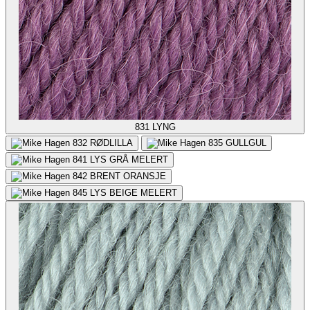
831
LYNG
832
RØDLILLA
835
GULLGUL
841
LYS GRÅ MELERT
842
BRENT ORANSJE
845
LYS BEIGE MELERT