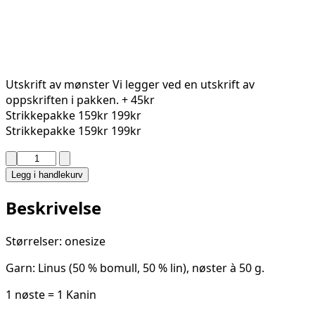
Utskrift av mønster
Vi legger ved en utskrift av
oppskriften i pakken.
+ 45kr
Strikkepakke
159kr
199kr
Strikkepakke
159kr
199kr
EASTER
KANIN
Legg i handlekurv
2606-
4
Beskrivelse
antall
Størrelser: onesize
Garn: Linus (50 % bomull, 50 % lin), nøster à 50 g.
1 nøste = 1 Kanin