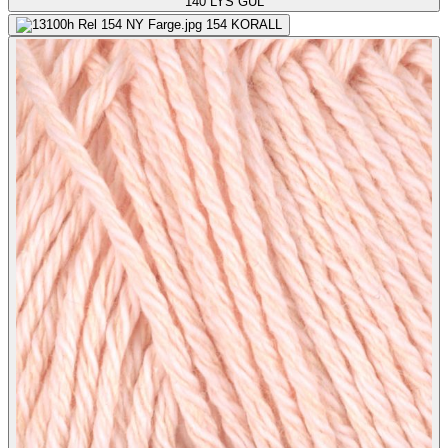
140
LYS GUL
154
KORALL