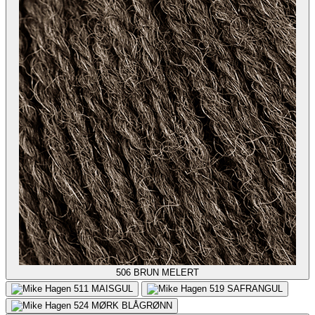
506
BRUN MELERT
511
MAISGUL
519
SAFRANGUL
524
MØRK BLÅGRØNN