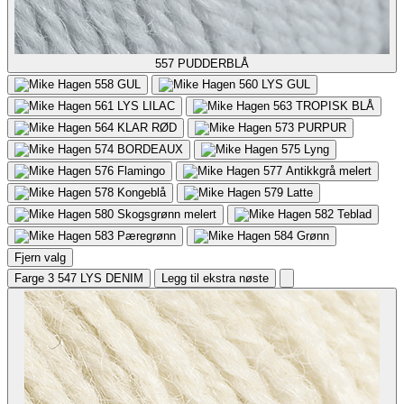
557
PUDDERBLÅ
558
GUL
560
LYS GUL
561
LYS LILAC
563
TROPISK BLÅ
564
KLAR RØD
573
PURPUR
574
BORDEAUX
575
Lyng
576
Flamingo
577
Antikkgrå melert
578
Kongeblå
579
Latte
580
Skogsgrønn melert
582
Teblad
583
Pæregrønn
584
Grønn
Fjern valg
Farge 3
547 LYS DENIM
Legg til ekstra nøste