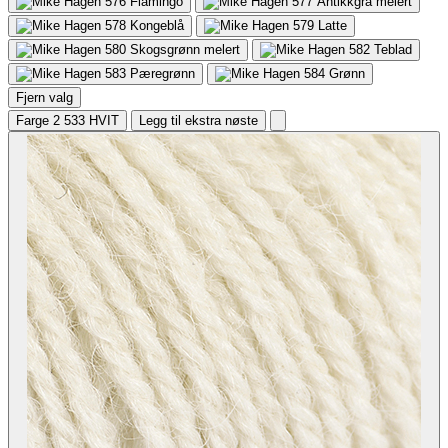
576
Flamingo
577
Antikkgrå melert
578
Kongeblå
579
Latte
580
Skogsgrønn melert
582
Teblad
583
Pæregrønn
584
Grønn
Fjern valg
Farge 2
533 HVIT
Legg til ekstra nøste