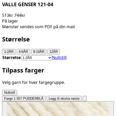
VALLE GENSER 121-04
513kr
744kr
På lager
Mønster sendes som PDF på din mail
Størrelse
1-2ÅR
4-6ÅR
8-10ÅR
12ÅR
Størrelse
Nullstill
Tilpass farger
Velg garn for hver fargegruppe.
Nullstill
Farge 1
557 PUDDERBLÅ
Legg til ekstra nøste