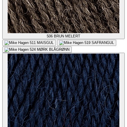
506
BRUN MELERT
511
MAISGUL
519
SAFRANGUL
524
MØRK BLÅGRØNN