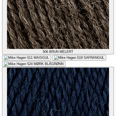
506
BRUN MELERT
511
MAISGUL
519
SAFRANGUL
524
MØRK BLÅGRØNN