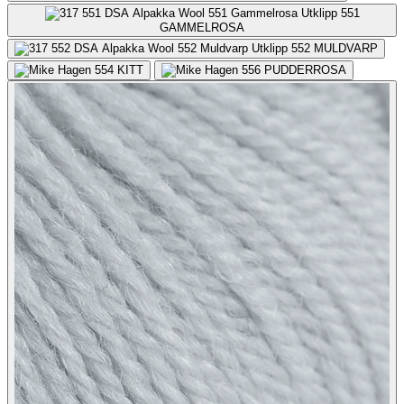
551
GAMMELROSA
552
MULDVARP
554
KITT
556
PUDDERROSA