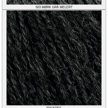
503
MØRK GRÅ MELERT
504
KOKS