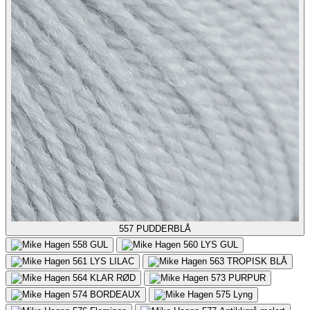
557
PUDDERBLÅ
558
GUL
560
LYS GUL
561
LYS LILAC
563
TROPISK BLÅ
564
KLAR RØD
573
PURPUR
574
BORDEAUX
575
Lyng