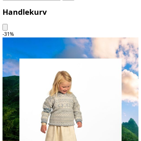
Handlekurv
-
31
%