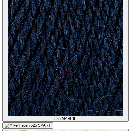
525
MARINE
526
SVART