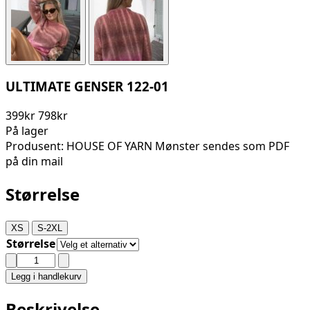
ULTIMATE GENSER 122-01
399
kr
798
kr
På lager
Produsent: HOUSE OF YARN Mønster sendes som PDF
på din mail
Størrelse
XS
S-2XL
Størrelse
ULTIMATE
GENSER
Legg i handlekurv
122-
01
Beskrivelse