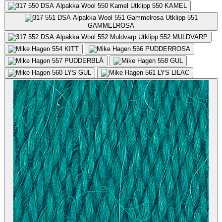
550
KAMEL
551
GAMMELROSA
552
MULDVARP
554
KITT
556
PUDDERROSA
557
PUDDERBLÅ
558
GUL
560
LYS GUL
561
LYS LILAC