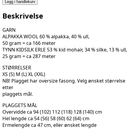
GENSER
Legg i handlekurv
129-
02D
Beskrivelse
antall
GARN
ALPAKKA WOOL 60 % alpakka, 40 % ull,
50 gram = ca 166 meter
TYNN KIDSILK ERLE 53 % kid mohair, 34 % silke, 13 % ull,
25 gram = ca 287 meter
STØRRELSER
XS (S) M (L) XL (XXL)
NB! Plagget har oversize fasong. Velg ønsket størrelse
etter
plaggets mål.
PLAGGETS MÅL
Overvidde ca 94 (102) 112 (118) 128 (140) cm
Hel lengde ca 54 (56) 58 (60) 62 (64) cm
Ermelengde ca 47 cm, eller ønsket lengde