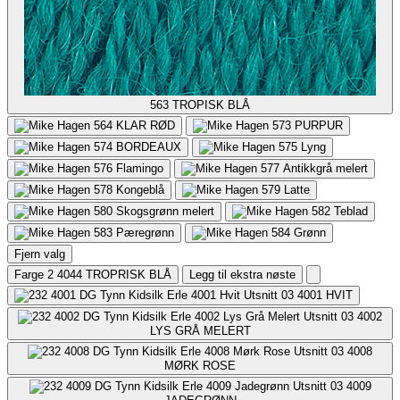
563
TROPISK BLÅ
564
KLAR RØD
573
PURPUR
574
BORDEAUX
575
Lyng
576
Flamingo
577
Antikkgrå melert
578
Kongeblå
579
Latte
580
Skogsgrønn melert
582
Teblad
583
Pæregrønn
584
Grønn
Fjern valg
Farge 2
4044 TROPRISK BLÅ
Legg til ekstra nøste
4001
HVIT
4002
LYS GRÅ MELERT
4008
MØRK ROSE
4009