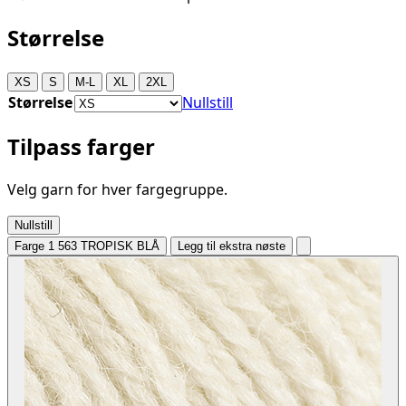
Størrelse
XS
S
M-L
XL
2XL
Størrelse
Nullstill
Tilpass farger
Velg garn for hver fargegruppe.
Nullstill
Farge 1
563 TROPISK BLÅ
Legg til ekstra nøste