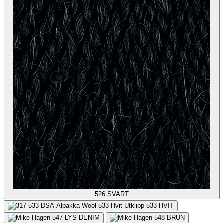
526
SVART
533
HVIT
547
LYS DENIM
548
BRUN