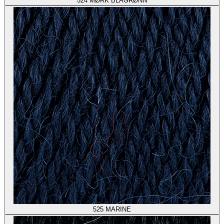
524
MØRK BLÅGRØNN
525
MARINE