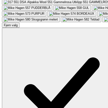
551
GAMMELRO
557
PUDDERBLÅ
558
GUL
573
PURPUR
574
BORDEAUX
580
Skogsgrønn melert
582
Teblad
Fjern valg