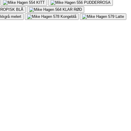
554
KITT
556
PUDDERROSA
TROPISK BLÅ
564
KLAR RØD
ikkgrå melert
578
Kongeblå
579
Latte