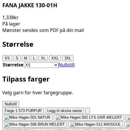
FANA JAKKE 130-01H
1,338kr
På lager
Mønster sendes som PDF på din mail
Størrelse
XS
S
M
L
XL
XXL
3XL
Størrelse
Nullstill
Tilpass farger
Velg garn for hver fargegruppe.
Nullstill
Farge 1
573 PURPUR
Legg til ekstra nøste
501
NATUR
502
LYS GRÅ MELERT
506
BRUN MELERT
511
MAISGUL