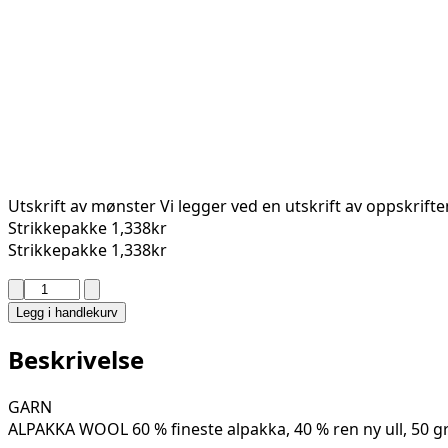
Utskrift av mønster
Vi legger ved en utskrift av oppskrift
Strikkepakke
1,338kr
Strikkepakke
1,338kr
FANA
JAKKE
Legg i handlekurv
130-
01H
Beskrivelse
antall
GARN
ALPAKKA WOOL 60 % fineste alpakka, 40 % ren ny ull, 50 g