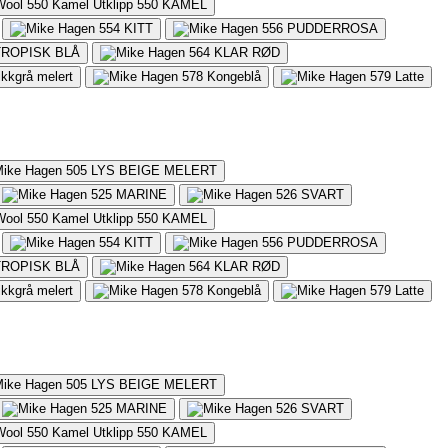
550
KAMEL
554
KITT
556
PUDDERROSA
TROPISK BLÅ
564
KLAR RØD
ikkgrå melert
578
Kongeblå
579
Latte
505
LYS BEIGE MELERT
525
MARINE
526
SVART
550
KAMEL
554
KITT
556
PUDDERROSA
TROPISK BLÅ
564
KLAR RØD
ikkgrå melert
578
Kongeblå
579
Latte
505
LYS BEIGE MELERT
525
MARINE
526
SVART
550
KAMEL