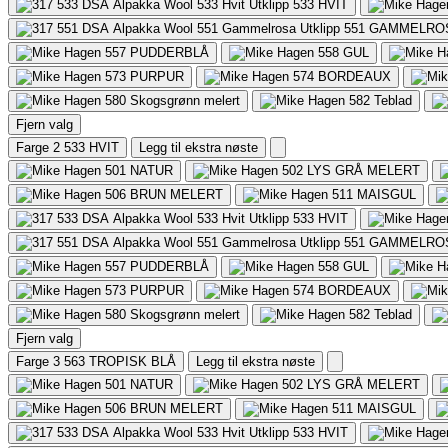
533
HVIT
551
GAMMELRO
557
PUDDERBLÅ
558
GUL
573
PURPUR
574
BORDEAUX
580
Skogsgrønn melert
582
Teblad
Fjern valg
Farge 2
533 HVIT
Legg til ekstra nøste
501
NATUR
502
LYS GRÅ MELERT
506
BRUN MELERT
511
MAISGUL
533
HVIT
551
GAMMELRO
557
PUDDERBLÅ
558
GUL
573
PURPUR
574
BORDEAUX
580
Skogsgrønn melert
582
Teblad
Fjern valg
Farge 3
563 TROPISK BLÅ
Legg til ekstra nøste
501
NATUR
502
LYS GRÅ MELERT
506
BRUN MELERT
511
MAISGUL
533
HVIT