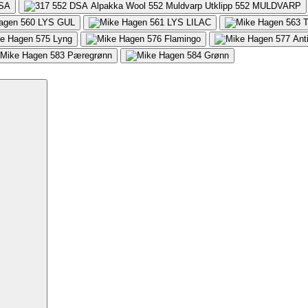
SA
552
MULDVARP
560
LYS GUL
561
LYS LILAC
563
575
Lyng
576
Flamingo
577
Ant
583
Pæregrønn
584
Grønn