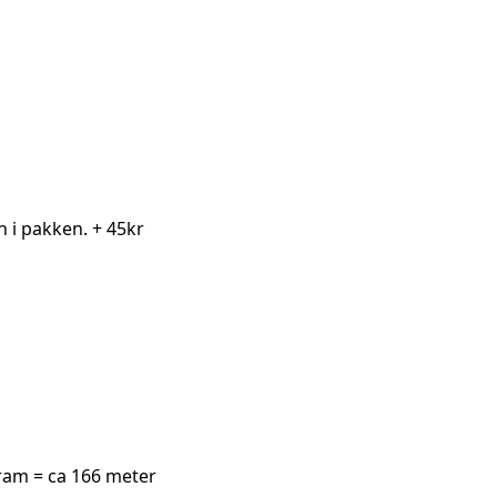
en i pakken.
+ 45kr
ram = ca 166 meter