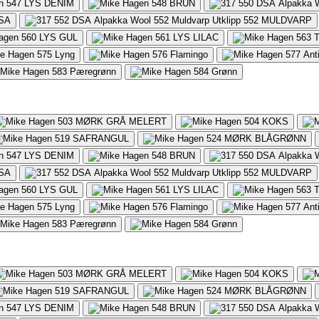
547
LYS DENIM
548
BRUN
SA
552
MULDVARP
560
LYS GUL
561
LYS LILAC
563
575
Lyng
576
Flamingo
577
Ant
583
Pæregrønn
584
Grønn
503
MØRK GRÅ MELERT
504
KOKS
519
SAFRANGUL
524
MØRK BLÅGRØNN
547
LYS DENIM
548
BRUN
SA
552
MULDVARP
560
LYS GUL
561
LYS LILAC
563
575
Lyng
576
Flamingo
577
Ant
583
Pæregrønn
584
Grønn
503
MØRK GRÅ MELERT
504
KOKS
519
SAFRANGUL
524
MØRK BLÅGRØNN
547
LYS DENIM
548
BRUN