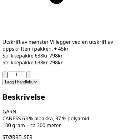
Utskrift av mønster
Vi legger ved en utskrift av
oppskriften i pakken.
+ 45kr
Strikkepakke
638kr
798kr
Strikkepakke
638kr
798kr
DAISY
GENSER
Legg i handlekurv
122-
15
Beskrivelse
antall
GARN
CANESS 63 % alpakka, 37 % polyamid,
100 gram = ca 300 meter
STØRRELSER