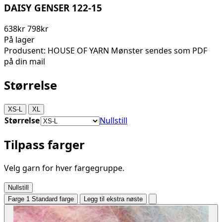
DAISY GENSER 122-15
638kr
798kr
På lager
Produsent: HOUSE OF YARN Mønster sendes som PDF
på din mail
Størrelse
XS-L
XL
Størrelse
Nullstill
Tilpass farger
Velg garn for hver fargegruppe.
Nullstill
Farge 1
Standard farge
Legg til ekstra nøste