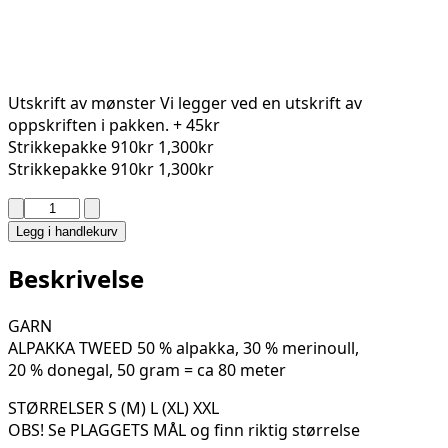
Utskrift av mønster
Vi legger ved en utskrift av
oppskriften i pakken.
+ 45kr
Strikkepakke
910kr
1,300kr
Strikkepakke
910kr
1,300kr
CATRINA
CARDIGAN
Legg i handlekurv
79-
11
Beskrivelse
antall
GARN
ALPAKKA TWEED 50 % alpakka, 30 % merinoull,
20 % donegal, 50 gram = ca 80 meter
STØRRELSER S (M) L (XL) XXL
OBS! Se PLAGGETS MÅL og finn riktig størrelse