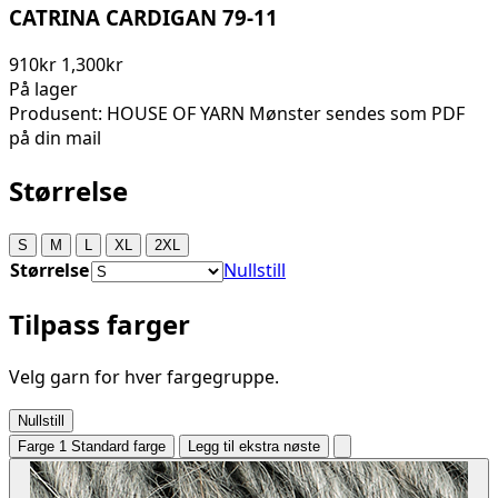
CATRINA CARDIGAN 79-11
910kr
1,300kr
På lager
Produsent: HOUSE OF YARN Mønster sendes som PDF
på din mail
Størrelse
S
M
L
XL
2XL
Størrelse
Nullstill
Tilpass farger
Velg garn for hver fargegruppe.
Nullstill
Farge 1
Standard farge
Legg til ekstra nøste