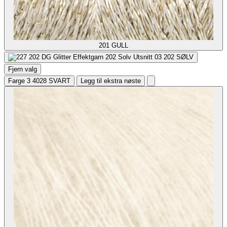
201
GULL
202
SØLV
Fjern valg
Farge 3
4028 SVART
Legg til ekstra nøste