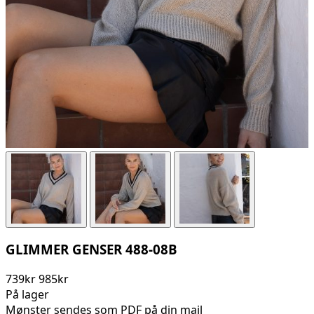
GLIMMER GENSER 488-08B
739kr
985kr
På lager
Mønster sendes som PDF på din mail