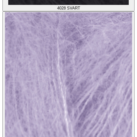
4028
SVART