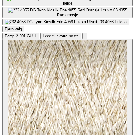
beige
4055
Rød oransje
4056
Fuksia
Fjern valg
Farge 2
201 GULL
Legg til ekstra nøste