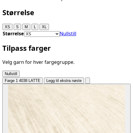
Størrelse
XS
S
M
L
XL
Størrelse
Nullstill
Tilpass farger
Velg garn for hver fargegruppe.
Nullstill
Farge 1
4038 LATTE
Legg til ekstra nøste