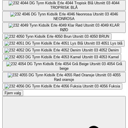
4044
TROPRISK BLÅ
4046
NEONROSA
4049
KLAR
RØD
4050
BRUN
4051
Lys blå
4052
Denim
4053
Kamel
4054
Grå
beige
4055
Rød oransje
4056
Fuksia
Fjern valg