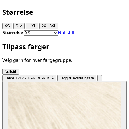
Størrelse
XS
S-M
L-XL
2XL-3XL
Størrelse
Nullstill
Tilpass farger
Velg garn for hver fargegruppe.
Nullstill
Farge 1
4042 KARIBISK BLÅ
Legg til ekstra nøste