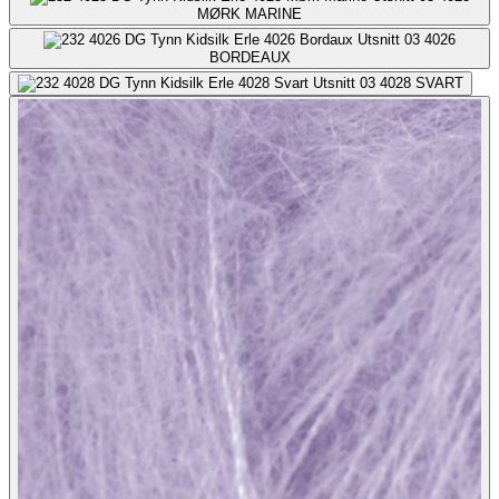
MØRK MARINE
4026
BORDEAUX
4028
SVART