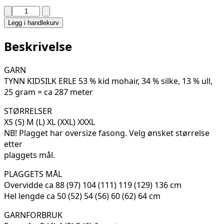
ARIOSO
TOPP
Legg i handlekurv
488-
02
Beskrivelse
antall
GARN
TYNN KIDSILK ERLE 53 % kid mohair, 34 % silke, 13 % ull,
25 gram = ca 287 meter
STØRRELSER
XS (S) M (L) XL (XXL) XXXL
NB! Plagget har oversize fasong. Velg ønsket størrelse
etter
plaggets mål.
PLAGGETS MÅL
Overvidde ca 88 (97) 104 (111) 119 (129) 136 cm
Hel lengde ca 50 (52) 54 (56) 60 (62) 64 cm
GARNFORBRUK