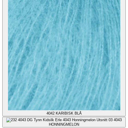
4042
KARIBISK BLÅ
4043
HONNINGMELON