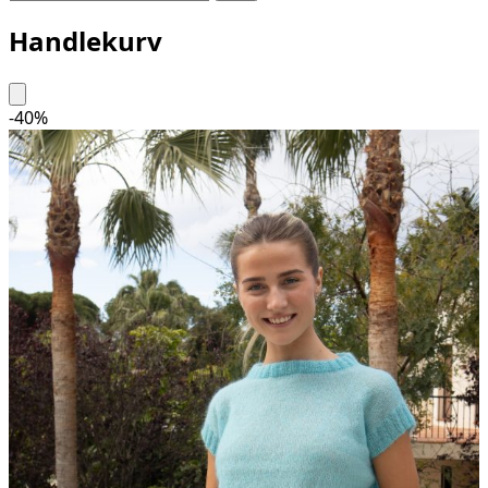
Handlekurv
-
40
%