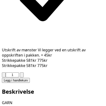
Utskrift av mønster
Vi legger ved en utskrift av
oppskriften i pakken.
+ 45kr
Strikkepakke
581kr
775kr
Strikkepakke
581kr
775kr
ARIOSO
JAKKE
Legg i handlekurv
488-
01E
Beskrivelse
antall
GARN