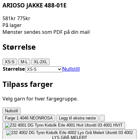
ARIOSO JAKKE 488-01E
581kr
775kr
På lager
Mønster sendes som PDF på din mail
Størrelse
XS-S
M-L
XL-2XL
Størrelse
Nullstill
Tilpass farger
Velg garn for hver fargegruppe.
Nullstill
Farge 1
4046 NEONROSA
Legg til ekstra nøste
4001
HVIT
4002
LYS GRÅ MELERT