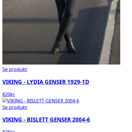
Se produkt
VIKING - LYDIA GENSER 1929-1D
820
kr
Se produkt
VIKING - BISLETT GENSER 2004-6