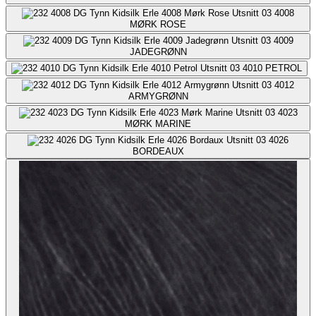
4008
MØRK ROSE
4009
JADEGRØNN
4010
PETROL
4012
ARMYGRØNN
4023
MØRK MARINE
4026
BORDEAUX