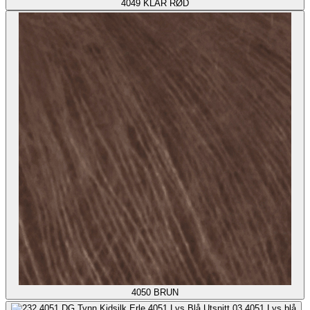
4049
KLAR RØD
4050
BRUN
4051
Lys blå