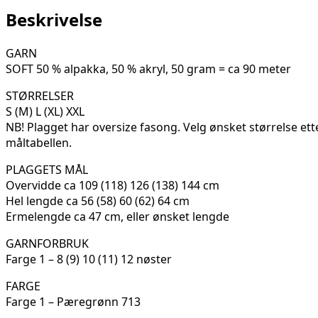
19L
Beskrivelse
antall
GARN
SOFT 50 % alpakka, 50 % akryl, 50 gram = ca 90 meter
STØRRELSER
S (M) L (XL) XXL
NB! Plagget har oversize fasong. Velg ønsket størrelse ett
måltabellen.
PLAGGETS MÅL
Overvidde ca 109 (118) 126 (138) 144 cm
Hel lengde ca 56 (58) 60 (62) 64 cm
Ermelengde ca 47 cm, eller ønsket lengde
GARNFORBRUK
Farge 1 – 8 (9) 10 (11) 12 nøster
FARGE
Farge 1 – Pæregrønn 713