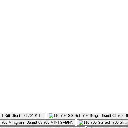
701
KITT
702
B
705
MINTGRØNN