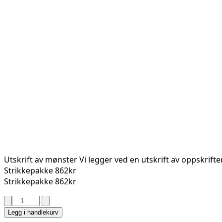
Utskrift av mønster
Vi legger ved en utskrift av oppskrift
Strikkepakke
862kr
Strikkepakke
862kr
CORD
JAKKE
Legg i handlekurv
320-