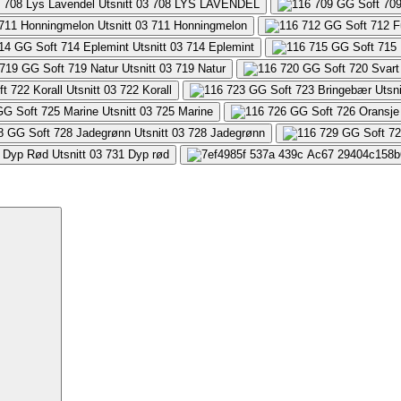
708
LYS LAVENDEL
711
Honningmelon
714
Eplemint
719
Natur
722
Korall
725
Marine
728
Jadegrønn
731
Dyp rød