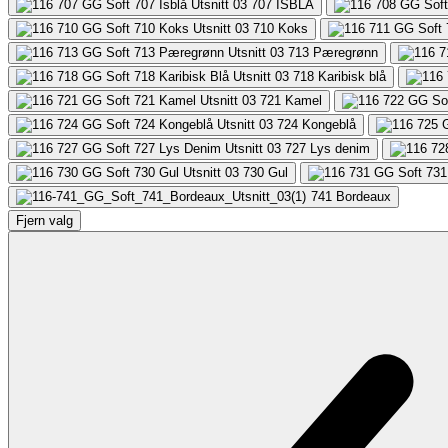
707
ISBLÅ
710
Koks
713
Pæregrønn
718
Karibisk blå
721
Kamel
724
Kongeblå
727
Lys denim
730
Gul
741
Bordeaux
Fjern valg