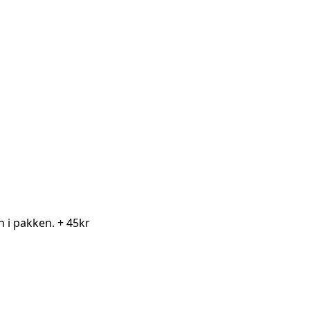
en i pakken.
+ 45kr