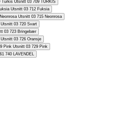
709
TURKIS
712
Fuksia
715
Neonrosa
720
Svart
723
Bringebær
726
Oransje
729
Pink
740
LAVENDEL