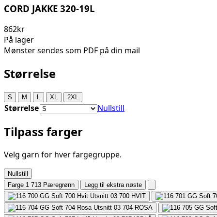
CORD JAKKE 320-19L
862kr
På lager
Mønster sendes som PDF på din mail
Størrelse
S
M
L
XL
2XL
Størrelse
Nullstill
Tilpass farger
Velg garn for hver fargegruppe.
Nullstill
Farge 1
713 Pæregrønn
Legg til ekstra nøste
700
HVIT
704
ROSA