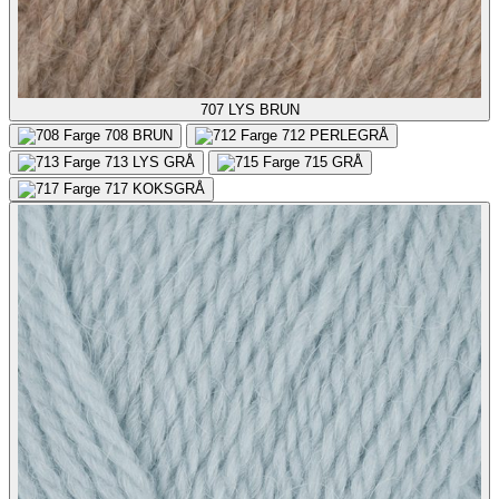
707
LYS BRUN
708
BRUN
712
PERLEGRÅ
713
LYS GRÅ
715
GRÅ
717
KOKSGRÅ