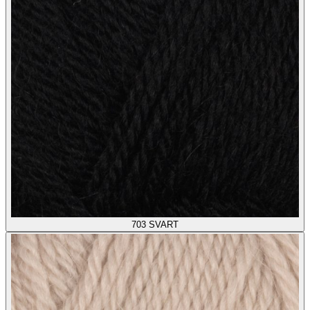
703
SVART