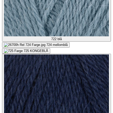
722
blå
724
mellomblå
725
KONGEBLÅ