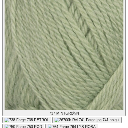
737
MINTGRØNN
738
PETROL
741
solgul
750
RØD
764
LYS ROSA