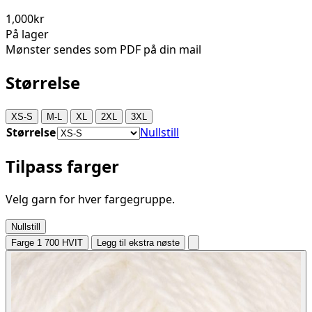
1,000kr
På lager
Mønster sendes som PDF på din mail
Størrelse
XS-S
M-L
XL
2XL
3XL
Størrelse
Nullstill
Tilpass farger
Velg garn for hver fargegruppe.
Nullstill
Farge 1
700 HVIT
Legg til ekstra nøste