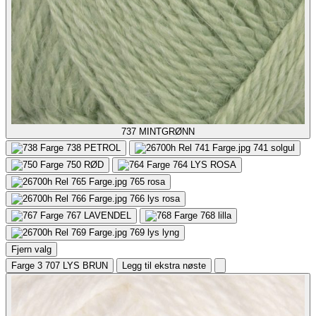
737
MINTGRØNN
738
PETROL
741
solgul
750
RØD
764
LYS ROSA
765
rosa
766
lys rosa
767
LAVENDEL
768
lilla
769
lys lyng
Fjern valg
Farge 3
707 LYS BRUN
Legg til ekstra nøste