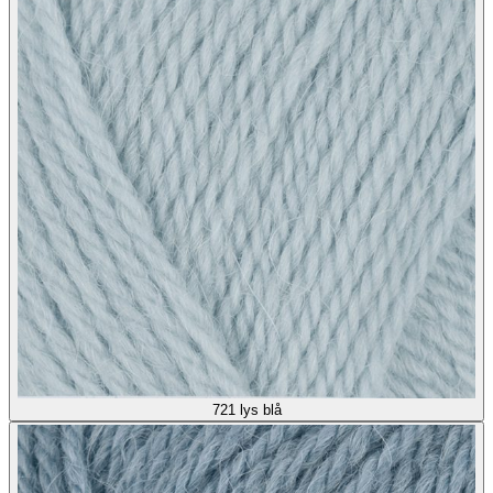
721
lys blå