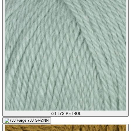
731
LYS PETROL
733
GRØNN