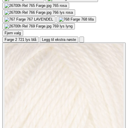
765
rosa
766
lys rosa
767
LAVENDEL
768
lilla
769
lys lyng
Fjern valg
Farge 2
721 lys blå
Legg til ekstra nøste