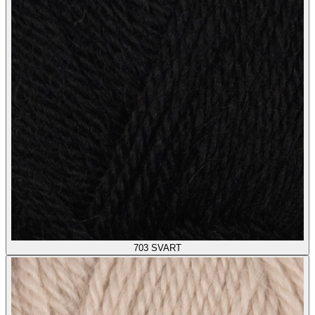
703
SVART