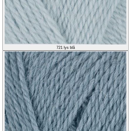
721
lys blå