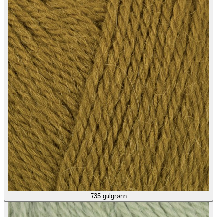
735
gulgrønn