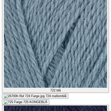
722
blå
724
mellomblå
725
KONGEBLÅ