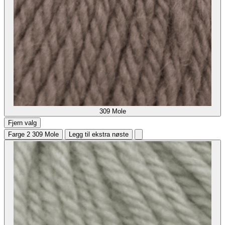
309
Mole
Fjern valg
Farge 2
309 Mole
Legg til ekstra nøste