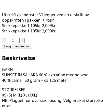
Utskrift av mønster
Vi legger ved en utskrift av
oppskriften i pakken.
+ 45kr
Strikkepakke
1,105kr
2,009kr
Strikkepakke
1,105kr
2,009kr
ALEXA
RAGLANGENSER
Legg i handlekurv
07-
02
Beskrivelse
antall
GARN
SUNSET IN SAHARA 60 % extrafine merino wool,
40 % camel, 50 gram = ca 125 meter
STØRRELSER
XS (S) M (L) XL (XXL)
NB! Plagget har oversize fasong. Velg ønsket størrelse
etter