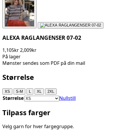
ALEXA RAGLANGENSER 07-02
1,105kr
2,009kr
På lager
Mønster sendes som PDF på din mail
Størrelse
XS
S-M
L
XL
2XL
Størrelse
Nullstill
Tilpass farger
Velg garn for hver fargegruppe.