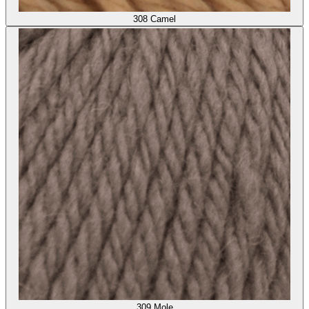
308
Camel
309
Mole