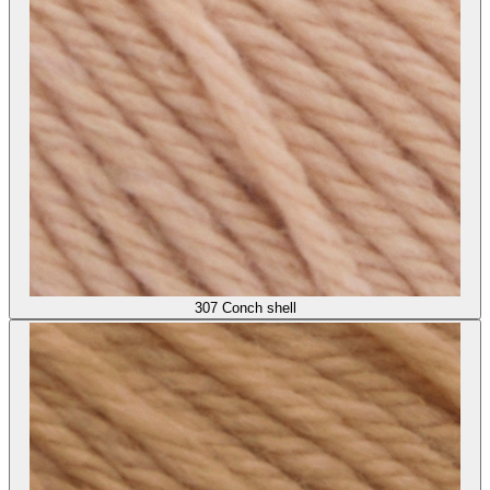
307
Conch shell