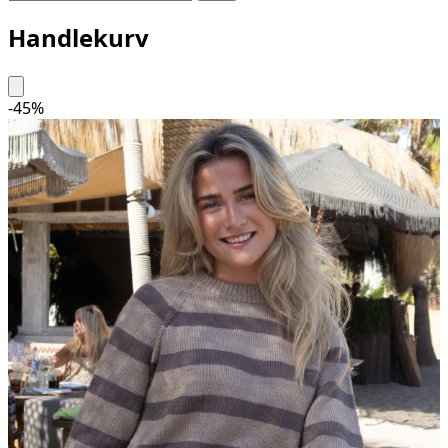
Handlekurv
-
45
%